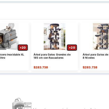
20
20
Acero Inoxidable XL
Árbol para Gatos Grandes de
Árbol para Gatos de
iltro
185 cm con Rascadores
8 Niveles
$
283.738
$
283.738