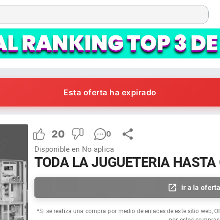
Esta oferta ha expirado
20
0
Disponible en
No aplica
TODA LA JUGUETERIA HASTA 
ir a la ofert
*Si se realiza una compra por medio de enlaces de este sitio web, O