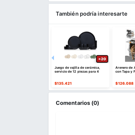
También podría interesarte
20
20
 de mesa de comedor
Juego de vajilla de cerámica,
Arenero de 
rial de 3 piezas
servicio de 12 piezas para 4
con Tapa y F
.667
$
135.421
$
126.088
Comentarios (
0
)