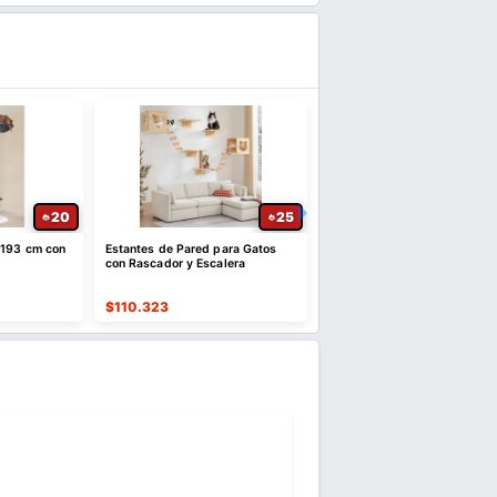
20
25
 193 cm con
Estantes de Pared para Gatos
New Balance 608 V5 Casu
con Rascador y Escalera
Comfort Cross Trainer para
hombre
$
110.323
$
204.913