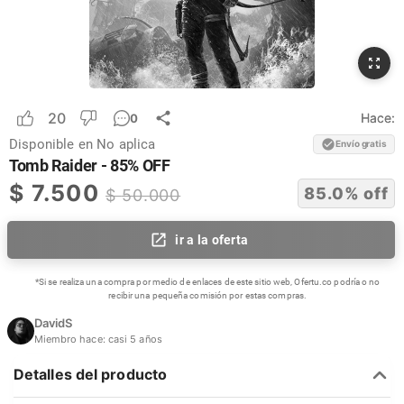
20
Hace:
0
Disponible en
No aplica
Envío gratis
Tomb Raider - 85% OFF
$
7.500
85.0
% off
$
50.000
ir a la oferta
*Si se realiza una compra por medio de enlaces de este sitio web, Ofertu.co podría o no
recibir una pequeña comisión por estas compras.
DavidS
Miembro hace:
casi 5 años
Detalles del producto