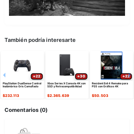
También podría interesarte
22
30
22
PlayStation DualSense Control
Xbox Series X Consola 4K con
Resident Evil 4 Remake para
Inalámbrico Gris Camuflado
SSD y Retrocompatibilidad
PS5 con Gráficos 4K
$
232.113
$
2.365.639
$
50.503
Comentarios (
0
)