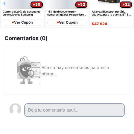
30
52
22
Cupón del 20% de descuento
15% de descuento por
Altavoz Bluetooth portátil,
en televisores Samsung
compras iguales o superiores
altaavoz para la ducha, BT 5.4
a $35 USD máximo $10 USD
con emparejamiento estéreo
de dto
Ver Cupón
Ver Cupón
$
47.924
Comentarios (
0
)
Aún no hay comentarios para esta
oferta...