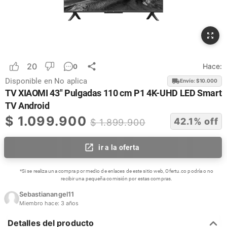
20
Hace:
0
Disponible en
No aplica
Envío: $
10.000
TV XIAOMI 43" Pulgadas 110 cm P1 4K-UHD LED Smart
TV Android
$
1.099.900
42.1
% off
$
1.899.900
ir a la oferta
*Si se realiza una compra por medio de enlaces de este sitio web, Ofertu.co podría o no
recibir una pequeña comisión por estas compras.
Sebastianangel11
Miembro hace:
3 años
Detalles del producto