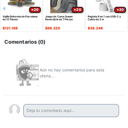
20
20
20
Vajilla Bohemia de Porcelana
Juego de Cama Queen
Regleta 9 en 1 con USB-C y
de 12 Piezas
Reversible de 7 Piezas
Cable de 3 m
$
121.188
$
66.320
$
38.248
Comentarios (
0
)
Aún no hay comentarios para esta
oferta...