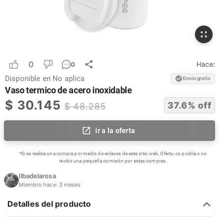
0
Hace:
0
Disponible en
No aplica
Envío gratis
Vaso termico de acero inoxidable
$
30.145
37.6
% off
$
48.285
ir a la oferta
*Si se realiza una compra por medio de enlaces de este sitio web, Ofertu.co podría o no
recibir una pequeña comisión por estas compras.
Ilbadelarosa
Miembro hace:
3 meses
Detalles del producto