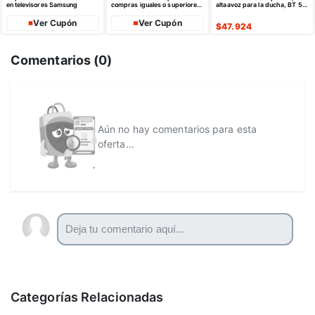
en televisores Samsung
compras iguales o superiores
altaavoz para la ducha, BT 5.4
a $35 USD máximo $10 USD
con emparejamiento estéreo
de dto
Ver Cupón
Ver Cupón
$
47.924
Comentarios (
0
)
Aún no hay comentarios para esta
oferta...
Categorías Relacionadas