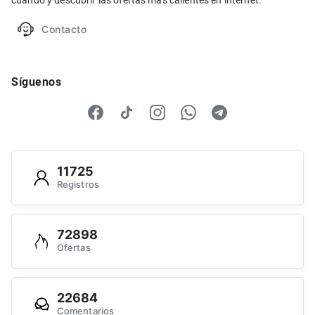
cuando y descubrir las ofertas más calientes en internet.
Contacto
Síguenos
11725
Registros
72898
Ofertas
22684
Comentarios