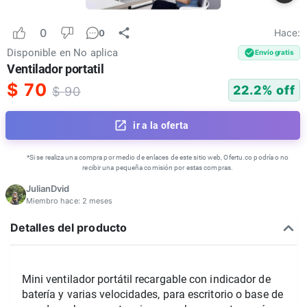
0
Hace:
0
Disponible en
No aplica
Envío gratis
Ventilador portatil
$
70
22.2
% off
$
90
ir a la oferta
*Si se realiza una compra por medio de enlaces de este sitio web, Ofertu.co podría o no
recibir una pequeña comisión por estas compras.
JulianDvid
Miembro hace:
2 meses
Detalles del producto
Mini ventilador portátil recargable con indicador de 
batería y varias velocidades, para escritorio o base de 