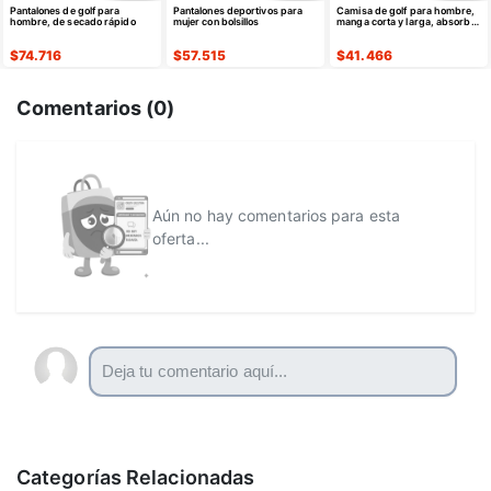
Pantalones de golf para
Pantalones deportivos para
Camisa de golf para hombre,
hombre, de secado rápido
mujer con bolsillos
manga corta y larga, absorbe
la humedad
$
74.716
$
57.515
$
41.466
Comentarios (
0
)
Aún no hay comentarios para esta
oferta...
Categorías Relacionadas