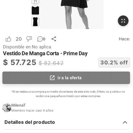
20
Hace:
0
Disponible en
No aplica
Vestido De Manga Corta - Prime Day
$
57.725
30.2
% off
$
82.642
ir a la oferta
*Si se realiza una compra por medio de enlaces de este sitio web, Ofertu.co podría o no
recibir una pequeña comisión por estas compras.
MilenaT
Miembro hace:
casi 4 años
Detalles del producto