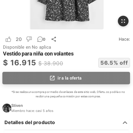
20
Hace:
0
Disponible en
No aplica
Vestido para niña con volantes
$
16.915
56.5
% off
$
38.900
ir a la oferta
*Si se realiza una compra por medio de enlaces de este sitio web, Ofertu.co podría o no
recibir una pequeña comisión por estas compras.
Stiven
Miembro hace:
casi 5 años
Detalles del producto