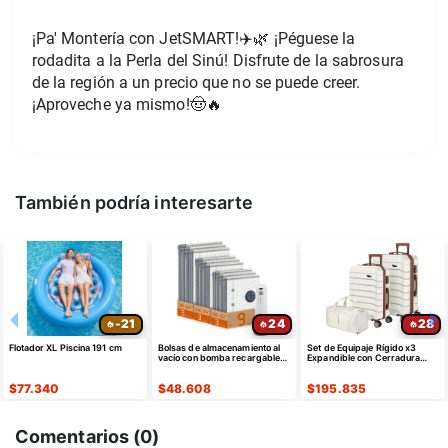
¡Pa' Montería con JetSMART!✈️🌿 ¡Péguese la 
rodadita a la Perla del Sinú! Disfrute de la sabrosura 
de la región a un precio que no se puede creer. 
¡Aproveche ya mismo!🤠🔥
También podría interesarte
-21
24
28
Flotador XL Piscina 191 cm
Bolsas de almacenamiento al
Set de Equipaje Rígido x3
vacío con bomba recargable
Expandible con Cerradura
USB-C, paquete de 9 -
TSA
¡CUPÓN!
$
77.340
$
48.608
$
195.835
Comentarios (
0
)