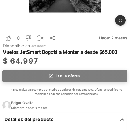
0
Hace:
2 meses
0
Disponible en
Jetsmart
Vuelos JetSmart Bogotá a Montería desde $65.000
$
64.997
ir a la oferta
*Si se realiza una compra por medio de enlaces de este sitio web, Ofertu.co podría o no
recibir una pequeña comisión por estas compras.
Edgar Ovalle
Miembro hace:
8 meses
Detalles del producto