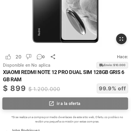
20
Hace:
0
Disponible en
No aplica
Envío: $
10.000
XIAOMI REDMI NOTE 12 PRO DUAL SIM 128GB GRIS 6
GB RAM
$
899
99.9
% off
$
1.200.000
ir a la oferta
*Si se realiza una compra por medio de enlaces de este sitio web, Ofertu.co podría o no
recibir una pequeña comisión por estas compras.
John Rodríguez