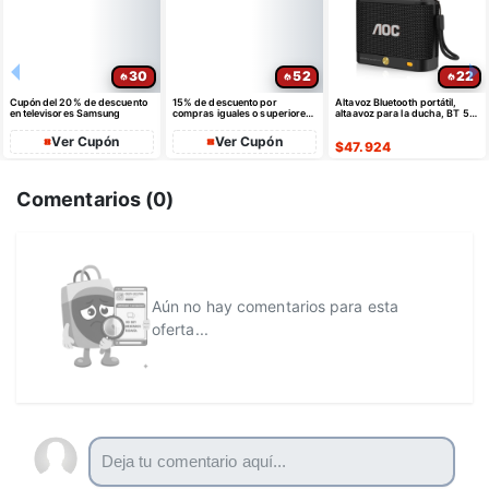
30
52
22
Cupón del 20% de descuento
15% de descuento por
Altavoz Bluetooth portátil,
en televisores Samsung
compras iguales o superiores
altaavoz para la ducha, BT 5.4
a $35 USD máximo $10 USD
con emparejamiento estéreo
de dto
Ver Cupón
Ver Cupón
$
47.924
Comentarios (
0
)
Aún no hay comentarios para esta
oferta...