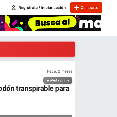
Regístrate / Iniciar sesión
Comparte
Hace:
2 meses
oferta prime
odón transpirable para