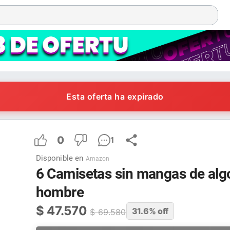
Esta oferta ha expirado
0
1
Disponible en
Amazon
6 Camisetas sin mangas de alg
hombre
$
47.570
31.6
% off
$
69.580