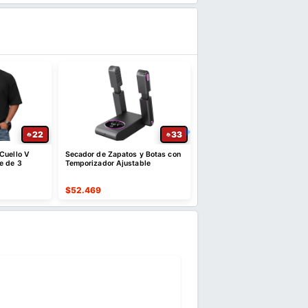
22
33
Cuello V
Secador de Zapatos y Botas con
Columbia Camiseta de alg
e de 3
Temporizador Ajustable
con cuello en V para homb
$
52.469
$
57.292