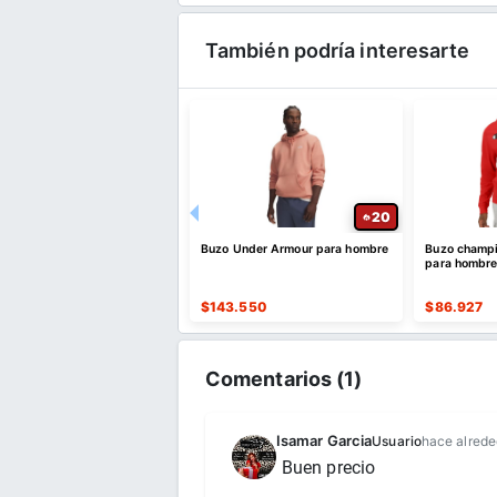
También podría interesarte
20
20
tines de compresión
Buzo Under Armour para hombre
Buzo champi
uada de 20-30 mmHg
para hombr
818
$
143.550
$
86.927
Comentarios (
1
)
Isamar Garcia
Usuario
hace alrede
Buen precio