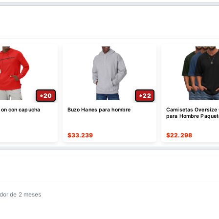
20
22
on con capucha
Buzo Hanes para hombre
Camisetas Oversize 
e
para Hombre Paquet
$
33.239
$
22.298
dor de 2 meses