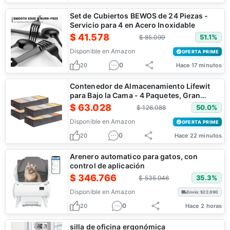
Set de Cubiertos BEWOS de 24 Piezas -
Servicio para 4 en Acero Inoxidable
$
41.578
51.1
%
$
85.099
Disponible en
Amazon
OFERTA PRIME
0
20
Hace 17 minutos
Contenedor de Almacenamiento Lifewit
para Bajo la Cama - 4 Paquetes, Gran
Capacidad 75L
$
63.028
50.0
%
$
126.088
Disponible en
Amazon
OFERTA PRIME
0
20
Hace 22 minutos
Arenero automatico para gatos, con
control de aplicación
$
346.766
35.3
%
$
535.946
Disponible en
Amazon
Envío: $
22.090
0
20
Hace 2 horas
silla de oficina ergonómica