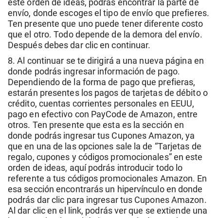
este orden de ideas, podrás encontrar la parte de
envío, donde escoges el tipo de envío que prefieres.
Ten presente que uno puede tener diferente costo
que el otro. Todo depende de la demora del envío.
Después debes dar clic en continuar.
8. Al continuar se te dirigirá a una nueva página en
donde podrás ingresar información de pago.
Dependiendo de la forma de pago que prefieras,
estarán presentes los pagos de tarjetas de débito o
crédito, cuentas corrientes personales en EEUU,
pago en efectivo con PayCode de Amazon, entre
otros. Ten presente que esta es la sección en
donde podrás ingresar tus Cupones Amazon, ya
que en una de las opciones sale la de “Tarjetas de
regalo, cupones y códigos promocionales” en este
orden de ideas, aquí podrás introducir todo lo
referente a tus códigos promocionales Amazon. En
esa sección encontrarás un hipervínculo en donde
podrás dar clic para ingresar tus Cupones Amazon.
Al dar clic en el link, podrás ver que se extiende una