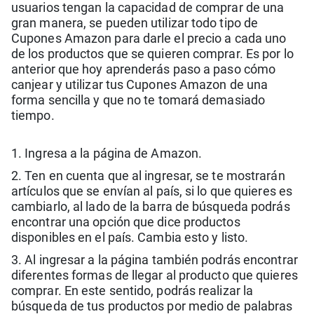
usuarios tengan la capacidad de comprar de una
gran manera, se pueden utilizar todo tipo de
Cupones Amazon para darle el precio a cada uno
de los productos que se quieren comprar. Es por lo
anterior que hoy aprenderás paso a paso cómo
canjear y utilizar tus Cupones Amazon de una
forma sencilla y que no te tomará demasiado
tiempo.
1. Ingresa a la página de Amazon.
2. Ten en cuenta que al ingresar, se te mostrarán
artículos que se envían al país, si lo que quieres es
cambiarlo, al lado de la barra de búsqueda podrás
encontrar una opción que dice productos
disponibles en el país. Cambia esto y listo.
3. Al ingresar a la página también podrás encontrar
diferentes formas de llegar al producto que quieres
comprar. En este sentido, podrás realizar la
búsqueda de tus productos por medio de palabras