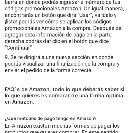
barra en donde podrás ingresar el número de tus
códigos promocionales Amazon. De igual manera,
encontrarás un botón que dirá “Usar”, validalo y
¡listo! podrás ver cómo se aplican los códigos
promocionales Amazon a la compra. Después de
agregar esta información de pago en la parte
derecha podrás dar clic en el botón que dice
“Continuar”
9. Se te dirigirá a una nueva sección en donde
podrás visualizar una finalización de la compra y
enviar el pedido de la forma correcta.
FAQ´s de Amazon, todo lo que deberás saber si
lo que quieres es comprar de una forma óptima
en Amazon.
¿Qué métodos de pago tengo en Amazon?
En Amazon existen muchas formas de pagar los
productos que quieres comprar. En este sentido,