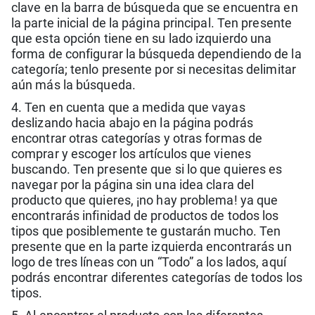
clave en la barra de búsqueda que se encuentra en
la parte inicial de la página principal. Ten presente
que esta opción tiene en su lado izquierdo una
forma de configurar la búsqueda dependiendo de la
categoría; tenlo presente por si necesitas delimitar
aún más la búsqueda.
4. Ten en cuenta que a medida que vayas
deslizando hacia abajo en la página podrás
encontrar otras categorías y otras formas de
comprar y escoger los artículos que vienes
buscando. Ten presente que si lo que quieres es
navegar por la página sin una idea clara del
producto que quieres, ¡no hay problema! ya que
encontrarás infinidad de productos de todos los
tipos que posiblemente te gustarán mucho. Ten
presente que en la parte izquierda encontrarás un
logo de tres líneas con un “Todo” a los lados, aquí
podrás encontrar diferentes categorías de todos los
tipos.