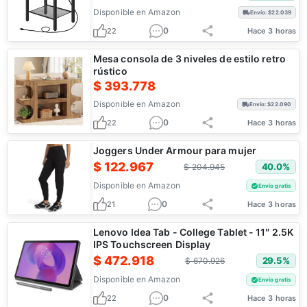
Disponible en
Amazon
Envío: $
22.039
0
22
Hace 3 horas
Mesa consola de 3 niveles de estilo retro
rústico
$
393.778
Disponible en
Amazon
Envío: $
22.090
0
22
Hace 3 horas
Joggers Under Armour para mujer
$
122.967
40.0
%
$
204.945
Disponible en
Amazon
Envío gratis
0
21
Hace 3 horas
Lenovo Idea Tab - College Tablet - 11″ 2.5K
IPS Touchscreen Display
$
472.918
29.5
%
$
670.926
Disponible en
Amazon
Envío gratis
0
22
Hace 3 horas