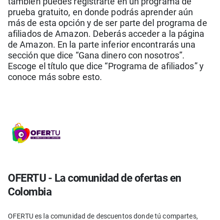
también puedes registrarte en un programa de
prueba gratuito, en donde podrás aprender aún
más de esta opción y de ser parte del programa de
afiliados de Amazon. Deberás acceder a la página
de Amazon. En la parte inferior encontrarás una
sección que dice “Gana dinero con nosotros”.
Escoge el título que dice “Programa de afiliados” y
conoce más sobre esto.
OFERTU - La comunidad de ofertas en
Colombia
OFERTU es la comunidad de descuentos donde tú compartes,