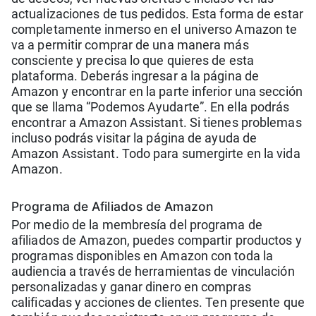
actualizaciones de tus pedidos. Esta forma de estar
completamente inmerso en el universo Amazon te
va a permitir comprar de una manera más
consciente y precisa lo que quieres de esta
plataforma. Deberás ingresar a la página de
Amazon y encontrar en la parte inferior una sección
que se llama “Podemos Ayudarte”. En ella podrás
encontrar a Amazon Assistant. Si tienes problemas
incluso podrás visitar la página de ayuda de
Amazon Assistant. Todo para sumergirte en la vida
Amazon.
Programa de Afiliados de Amazon
Por medio de la membresía del programa de
afiliados de Amazon, puedes compartir productos y
programas disponibles en Amazon con toda la
audiencia a través de herramientas de vinculación
personalizadas y ganar dinero en compras
calificadas y acciones de clientes. Ten presente que