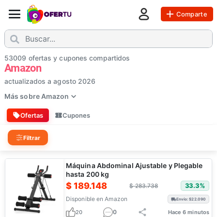
Comparte
53009
ofertas y cupones compartidos
Amazon
actualizados a
agosto 2026
Más sobre
Amazon
Ofertas
Cupones
Filtrar
Máquina Abdominal Ajustable y Plegable
hasta 200 kg
$
189.148
33.3
%
$
283.738
Disponible en
Amazon
Envío: $
22.090
0
20
Hace 6 minutos