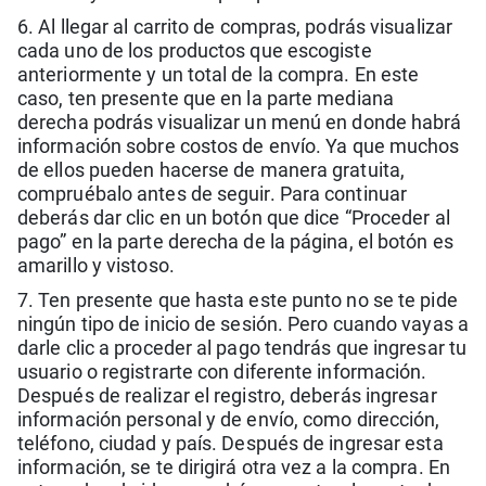
6. Al llegar al carrito de compras, podrás visualizar
cada uno de los productos que escogiste
anteriormente y un total de la compra. En este
caso, ten presente que en la parte mediana
derecha podrás visualizar un menú en donde habrá
información sobre costos de envío. Ya que muchos
de ellos pueden hacerse de manera gratuita,
compruébalo antes de seguir. Para continuar
deberás dar clic en un botón que dice “Proceder al
pago” en la parte derecha de la página, el botón es
amarillo y vistoso.
7. Ten presente que hasta este punto no se te pide
ningún tipo de inicio de sesión. Pero cuando vayas a
darle clic a proceder al pago tendrás que ingresar tu
usuario o registrarte con diferente información.
Después de realizar el registro, deberás ingresar
información personal y de envío, como dirección,
teléfono, ciudad y país. Después de ingresar esta
información, se te dirigirá otra vez a la compra. En