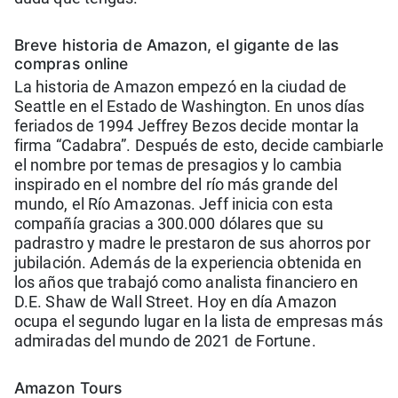
Breve historia de Amazon, el gigante de las
compras online
La historia de Amazon empezó en la ciudad de
Seattle en el Estado de Washington. En unos días
feriados de 1994 Jeffrey Bezos decide montar la
firma “Cadabra”. Después de esto, decide cambiarle
el nombre por temas de presagios y lo cambia
inspirado en el nombre del río más grande del
mundo, el Río Amazonas. Jeff inicia con esta
compañía gracias a 300.000 dólares que su
padrastro y madre le prestaron de sus ahorros por
jubilación. Además de la experiencia obtenida en
los años que trabajó como analista financiero en
D.E. Shaw de Wall Street. Hoy en día Amazon
ocupa el segundo lugar en la lista de empresas más
admiradas del mundo de 2021 de Fortune.
Amazon Tours