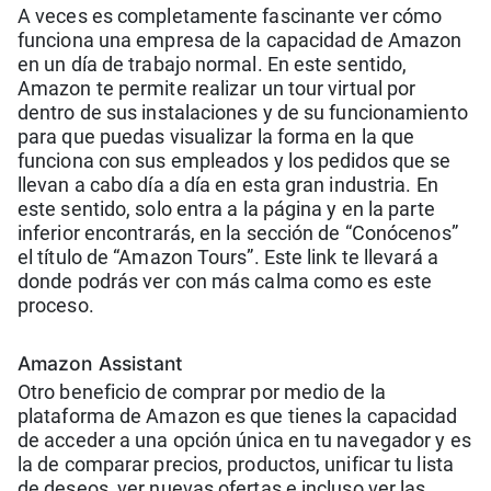
A veces es completamente fascinante ver cómo
funciona una empresa de la capacidad de Amazon
en un día de trabajo normal. En este sentido,
Amazon te permite realizar un tour virtual por
dentro de sus instalaciones y de su funcionamiento
para que puedas visualizar la forma en la que
funciona con sus empleados y los pedidos que se
llevan a cabo día a día en esta gran industria. En
este sentido, solo entra a la página y en la parte
inferior encontrarás, en la sección de “Conócenos”
el título de “Amazon Tours”. Este link te llevará a
donde podrás ver con más calma como es este
proceso.
Amazon Assistant
Otro beneficio de comprar por medio de la
plataforma de Amazon es que tienes la capacidad
de acceder a una opción única en tu navegador y es
la de comparar precios, productos, unificar tu lista
de deseos, ver nuevas ofertas e incluso ver las