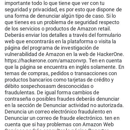
importante todo lo que tiene que ver con tu
seguridad y privacidad, es por esto que dispone de
una forma de denunciar algún tipo de caso. Si lo
que tienes es un problema de seguridad respecto
de los servicios o productos de Amazon retail.
Deberás enviar los detalles a través del formulario
web que encontrarás en la plataforma o visita la
página del programa de investigación de
vulnerabilidad de Amazon en la web de HackerOne.
https://hackerone.com/amazonvrp. Ten en cuenta
que la página se encuentra en inglés solamente. En
temas de compras, pedidos o transacciones con
productos bancarios como tarjetas de crédito y
débito sospechosasm desconocidas o
fraudulentas. De igual forma cambios de
contraseña o posibles fraudes deberás denunciar
en la sección de Denunciar actividad no autorizada.
Denuncia un correo electrónico fraudulento en
Denunciar un correo de fraude electrónico. ten en
cuenta que si hay problemas con Amazon Web