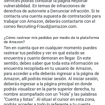
Services podrás consultar la página Reportar
vulnerabilidad. En temas de infracciones de
derechos de autorvete a Denunciar infracción. Si te
contacta una cuenta supuesta de contratación para
trabajar con Amazon, deberás contactarte con el
correo Recruiting-Fraud@amazon.com.
¿Cómo rastrear mis pedidos por medio de la plataforma
de Amazon?
Ten en cuenta que en cualquier momento puedes
rastrear tus pedidos y ver en qué estado se
encuentra y cuanto demoran en llegar. En este
sentido, debes saber que toda esta información se
encuentra recopilada en tu usuario de Amazon,
para acceder a ella deberás ingresar a la página de
Amazon, allí podrás iniciar sesión. Al iniciar sesión,
deberás ingresar a la página principal en donde
podrás visualizar en la parte superior derecha, tu
nombre acompañado con un “Hola” y las palabras
“Cuenta y listas”. Al situar el cursor en esta zona,
podrás acceder a todo lo referente a tu cuenta.