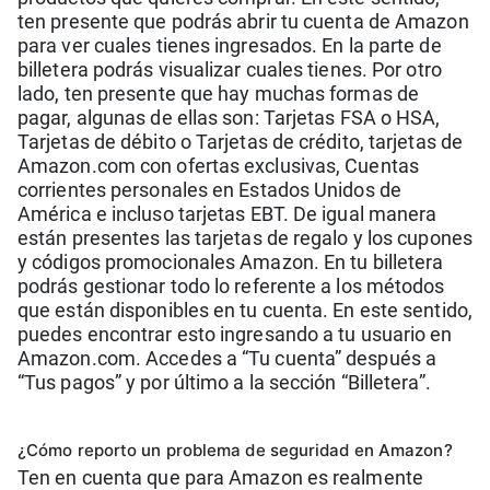
ten presente que podrás abrir tu cuenta de Amazon
para ver cuales tienes ingresados. En la parte de
billetera podrás visualizar cuales tienes. Por otro
lado, ten presente que hay muchas formas de
pagar, algunas de ellas son: Tarjetas FSA o HSA,
Tarjetas de débito o Tarjetas de crédito, tarjetas de
Amazon.com con ofertas exclusivas, Cuentas
corrientes personales en Estados Unidos de
América e incluso tarjetas EBT. De igual manera
están presentes las tarjetas de regalo y los cupones
y códigos promocionales Amazon. En tu billetera
podrás gestionar todo lo referente a los métodos
que están disponibles en tu cuenta. En este sentido,
puedes encontrar esto ingresando a tu usuario en
Amazon.com. Accedes a “Tu cuenta” después a
“Tus pagos” y por último a la sección “Billetera”.
¿Cómo reporto un problema de seguridad en Amazon?
Ten en cuenta que para Amazon es realmente