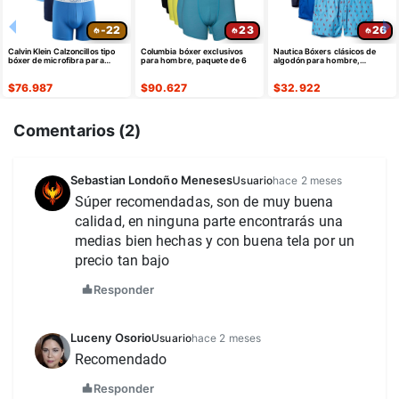
-22
23
26
Calvin Klein Calzoncillos tipo
Columbia bóxer exclusivos
Nautica Bóxers clásicos de
bóxer de microfibra para
para hombre, paquete de 6
algodón para hombre,
hombre, paquete de 3, Azul
paquete de 3
$
76.987
$
90.627
$
32.922
Comentarios (
2
)
Sebastian Londoño Meneses
Usuario
hace 2 meses
Súper recomendadas, son de muy buena 
calidad, en ninguna parte encontrarás una 
medias bien hechas y con buena tela por un 
precio tan bajo 
Responder
Luceny Osorio
Usuario
hace 2 meses
Recomendado 
Responder