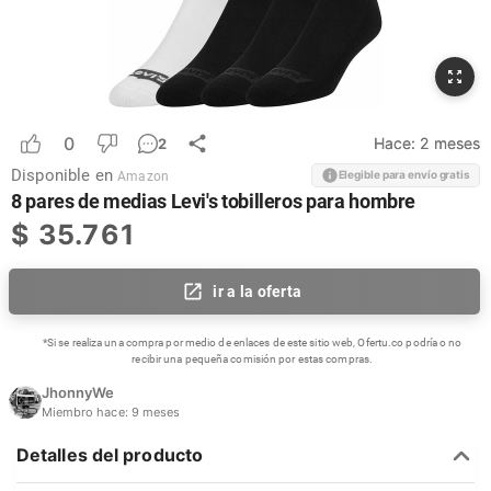
0
Hace:
2 meses
2
Disponible en
Elegible para envío gratis
Amazon
8 pares de medias Levi's tobilleros para hombre
$
35.761
ir a la oferta
*Si se realiza una compra por medio de enlaces de este sitio web, Ofertu.co podría o no
recibir una pequeña comisión por estas compras.
JhonnyWe
Miembro hace:
9 meses
Detalles del producto