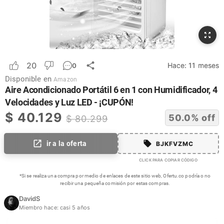
20
Hace:
11 meses
0
Disponible en
Amazon
Aire Acondicionado Portátil 6 en 1 con Humidificador, 4
Velocidades y Luz LED - ¡CUPÓN!
$
40.129
50.0
% off
$
80.299
ir a la oferta
BJKFVZMC
CLICK PARA COPIAR CÓDIGO
*Si se realiza una compra por medio de enlaces de este sitio web, Ofertu.co podría o no
recibir una pequeña comisión por estas compras.
DavidS
Miembro hace:
casi 5 años