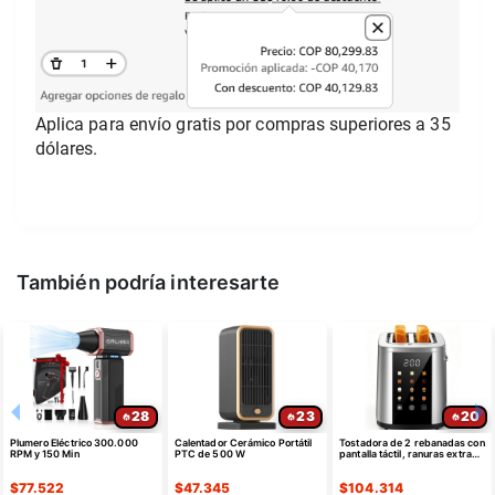
Aplica para envío gratis por compras superiores a 35 
dólares.
También podría interesarte
28
23
20
Plumero Eléctrico 300.000
Calentador Cerámico Portátil
Tostadora de 2 rebanadas con
RPM y 150 Min
PTC de 500 W
pantalla táctil, ranuras extra
anchas de 1.5 pulgadas
$
77.522
$
47.345
$
104.314