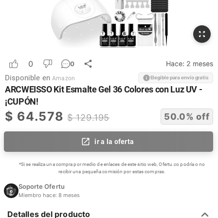
0
Hace:
2 meses
0
Disponible en
Elegible para envío gratis
Amazon
ARCWEISSO Kit Esmalte Gel 36 Colores con Luz UV -
¡CUPÓN!
$
64.578
50.0
% off
$
129.195
ir a la oferta
*Si se realiza una compra por medio de enlaces de este sitio web, Ofertu.co podría o no
recibir una pequeña comisión por estas compras.
Soporte Ofertu
Miembro hace:
8 meses
Detalles del producto