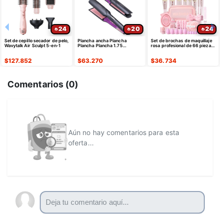
24
20
24
Set de cepillo secador de pelo,
Plancha ancha Plancha
Set de brochas de maquillaje
Wavytalk Air Sculpt 5-en-1
Plancha Plancha 1.75
rosa profesional de 66 piezas
pulgadas, Estilizador
con estuche sintético premium
profesional de salón
$
127.852
$
63.270
$
36.734
Comentarios (
0
)
Aún no hay comentarios para esta
oferta...