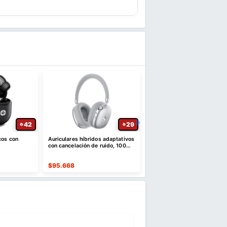
42
29
cos con
Auriculares híbridos adaptativos
Auriculares Bluetooth 5.3
con cancelación de ruido, 100
Plegables con Luz RGB
horas de reproducción
$
95.668
$
69.586