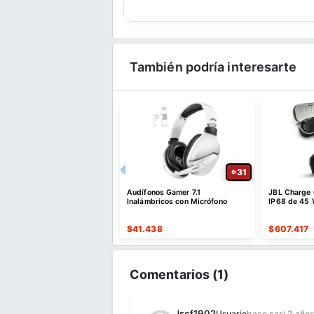
También podría interesarte
20
31
NT1 Signature Micrófono
Audífonos Gamer 7.1
JBL Charge 
nsador XLR con Filtro Pop
Inalámbricos con Micrófono
IP68 de 45 
.790
$
41.438
$
607.417
Comentarios (
1
)
Jscf1902
Usuario
hace casi 2 años