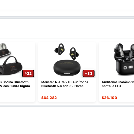
22
33
6 Bocina Bluetooth
Monster N-Lite 210 Audífonos
Audifonos inalámbri
W con Funda Rígida
Bluetooth 5.4 con 32 Horas
pantalla LED
$
64.282
$
26.100