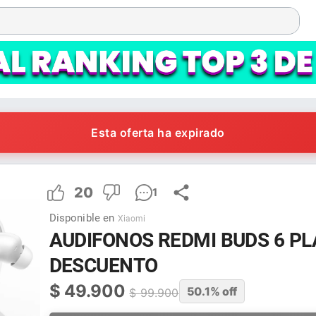
Esta oferta ha expirado
20
1
Disponible en
Xiaomi
AUDIFONOS REDMI BUDS 6 PL
DESCUENTO
$
49.900
50.1
% off
$
99.900