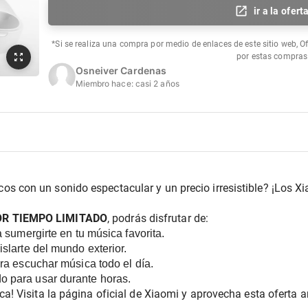
ir a la ofert
*Si se realiza una compra por medio de enlaces de este sitio web, O
por estas compras
Osneiver Cardenas
Miembro hace:
casi 2 años
s con un sonido espectacular y un precio irresistible? ¡Los X
OR TIEMPO LIMITADO
, podrás disfrutar de:
a sumergirte en tu música favorita.
slarte del mundo exterior.
ra escuchar música todo el día.
 para usar durante horas.
a! Visita la página oficial de Xiaomi y aprovecha esta oferta an