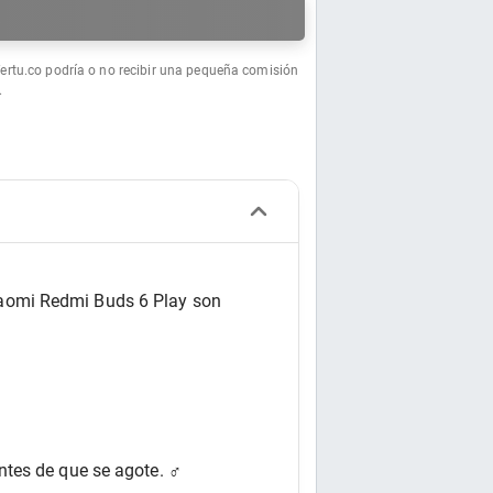
a
fertu.co podría o no recibir una pequeña comisión
.
iaomi Redmi Buds 6 Play son 
tes de que se agote. ‍♂️