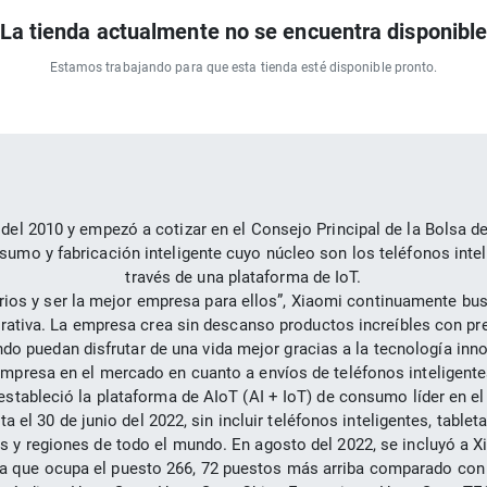
La tienda actualmente no se encuentra disponibl
Estamos trabajando para que esta tienda esté disponible pronto.
del 2010 y empezó a cotizar en el Consejo Principal de la Bolsa de
mo y fabricación inteligente cuyo núcleo son los teléfonos inteli
través de una plataforma de IoT.
ios y ser la mejor empresa para ellos”, Xiaomi continuamente busca
perativa. La empresa crea sin descanso productos increíbles con pr
do puedan disfrutar de una vida mejor gracias a la tecnología inn
empresa en el mercado en cuanto a envíos de teléfonos inteligentes 
stableció la plataforma de AIoT (AI + IoT) de consumo líder en el
 el 30 de junio del 2022, sin incluir teléfonos inteligentes, table
 y regiones de todo el mundo. En agosto del 2022, se incluyó a Xia
 la que ocupa el puesto 266, 72 puestos más arriba comparado con 