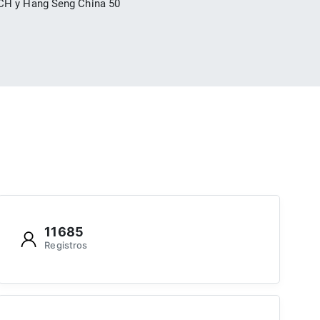
ECH y Hang Seng China 50
11685
Registros