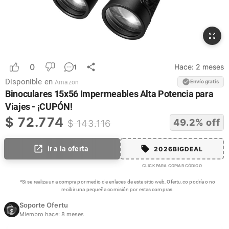
0
Hace:
2 meses
1
Disponible en
Envío gratis
Amazon
Binoculares 15x56 Impermeables Alta Potencia para
Viajes - ¡CUPÓN!
$
72.774
49.2
% off
$
143.116
ir a la oferta
2026BIGDEAL
CLICK PARA COPIAR CÓDIGO
*Si se realiza una compra por medio de enlaces de este sitio web, Ofertu.co podría o no
recibir una pequeña comisión por estas compras.
Soporte Ofertu
Miembro hace:
8 meses