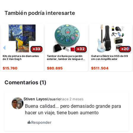
También podría interesarte
33
32
20
Kits de pintura de diamantes
Tambor de lluvia para jardín
Guitarra Eléctrica HSS de 99
de 3 Van Gogh
exterior, tambor de lengua de
cm con Amplificador
acero de 6.8 pulgadas, 13
nota
$
15.760
$
80.695
$
511.504
Comentarios (
1
)
Stiven Layos
Usuario
hace 2 meses
Buena calidad... pero demasiado grande para 
hacer un viaje, tiene buen aumento 
Responder