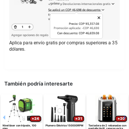
Aplica para envío gratis por compras superiores a 35 
dólares.
También podría interesarte
24
31
20
Nivel láser con trípode, 100
Plumero Eléctrico 150000RPM
Tostadora de 2 rebanadas con
pies
pantalla táctil, ranuras extra