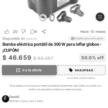
20
Hace:
10 meses
0
Disponible en
Elegible para envío gratis
Amazon
Bomba eléctrica portátil de 300 W para inflar globos -
¡CUPÓN!
$
46.659
50.0
% off
$
93.357
ir a la oferta
KHA3P8AO
CLICK PARA COPIAR CÓDIGO
*Si se realiza una compra por medio de enlaces de este sitio web, Ofertu.co podría o no
recibir una pequeña comisión por estas compras.
DavidS
Miembro hace:
casi 5 años