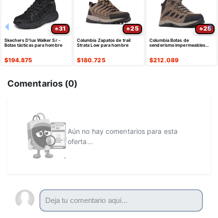
31
25
25
Skechers D'lux Walker Sr -
Columbia Zapatos de trail
Columbia Botas de
Botas tácticas para hombre
Strata Low para hombre
senderismo impermeables
Crestwood Mid para hombre
$
194.875
$
180.725
$
212.089
Comentarios (
0
)
Aún no hay comentarios para esta
oferta...