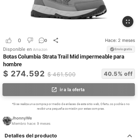
0
Hace:
2 meses
0
Disponible en
Envío gratis
Amazon
Botas Columbia Strata Trail Mid impermeable para
hombre
$
274.592
40.5
% off
$
461.500
ir a la oferta
*Si se realiza una compra por medio de enlaces de este sitio web, Ofertu.co podría o no
recibir una pequeña comisión por estas compras.
JhonnyWe
Miembro hace:
9 meses
Detalles del producto