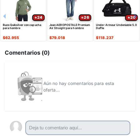
24
26
20
Buzo Quiksilver con capucha
Jean AEROPOSTALE Premium
Under Armour Undeniable 5.0
para hombre
Air Straight para hombre
Duffle
$
62.955
$
79.018
$
118.237
Comentarios (
0
)
Aún no hay comentarios para esta
oferta...