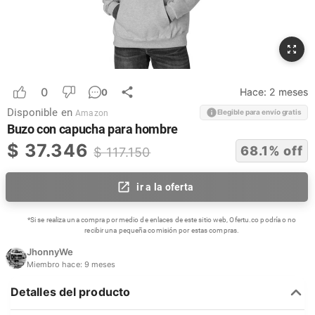
0
Hace:
2 meses
0
Disponible en
Elegible para envío gratis
Amazon
Buzo con capucha para hombre
$
37.346
68.1
% off
$
117.150
ir a la oferta
*Si se realiza una compra por medio de enlaces de este sitio web, Ofertu.co podría o no
recibir una pequeña comisión por estas compras.
JhonnyWe
Miembro hace:
9 meses
Detalles del producto