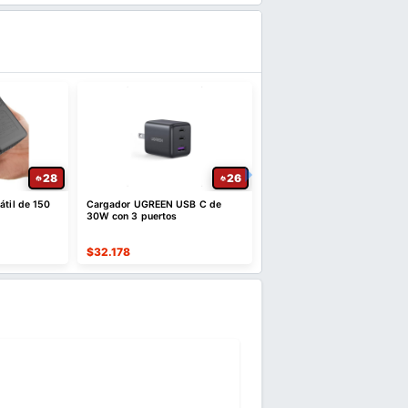
28
26
átil de 150
Cargador UGREEN USB C de
Cubrezapatos Impermeabl
30W con 3 puertos
Antideslizantes Reutilizab
$
32.178
$
36.290