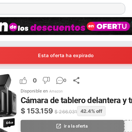
Esta oferta ha expirado
0
0
Disponible en
Amazon
Cámara de tablero delantera y t
$
153.159
42.4
% off
$
266.031
ir a la oferta