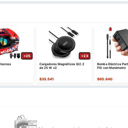
25
23
tocross
Cargadores Magnéticos Qi2.2
Bomba Eléctrica Port
de 25 W x2
PSI con Manómetro
$
35.541
$
65.640