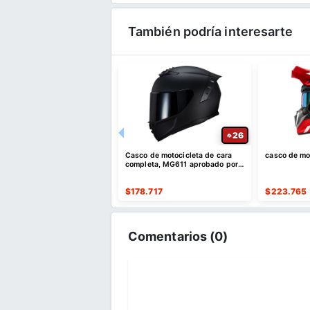
También podría interesarte
20
26
dor de coche retráctil USB
Casco de motocicleta de cara
casco de mo
ga rápida
completa, MG611 aprobado por
DOT
344
$
178.717
$
223.765
Comentarios (
0
)