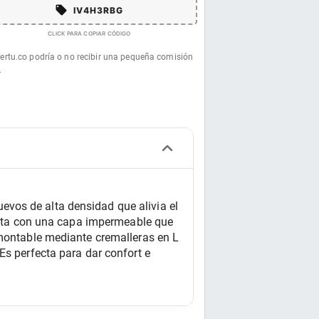
IV4H3RBG
CLICK PARA COPIAR CÓDIGO
fertu.co podría o no recibir una pequeña comisión
.
vos de alta densidad que alivia el 
uenta con una capa impermeable que 
smontable mediante cremalleras en L 
s perfecta para dar confort e 