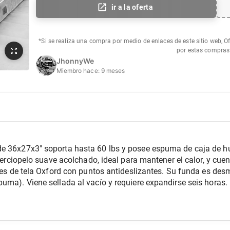
ir a la oferta
*Si se realiza una compra por medio de enlaces de este sitio web, O
por estas compras
JhonnyWe
Miembro hace:
9 meses
e 36x27x3" soporta hasta 60 lbs y posee espuma de caja de hue
e terciopelo suave acolchado, ideal para mantener el calor, y c
e es de tela Oxford con puntos antideslizantes. Su funda es de
uma). Viene sellada al vacío y requiere expandirse seis horas. E