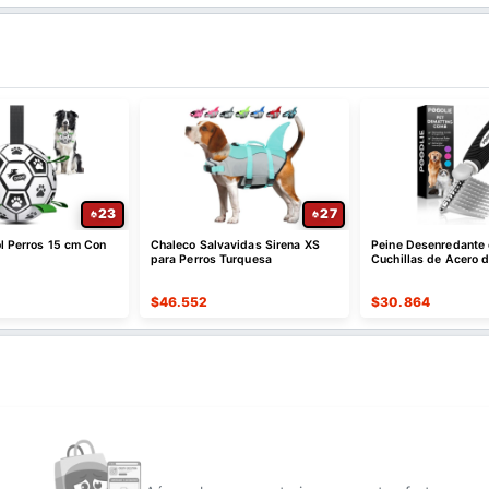
23
27
ol Perros 15 cm Con
Chaleco Salvavidas Sirena XS
Peine Desenredante
para Perros Turquesa
Cuchillas de Acero 
$
46.552
$
30.864