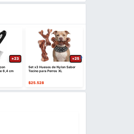
23
25
 con
Set x3 Huesos de Nylon Sabor
Juguete Mordedor con Son
de 6,4 cm
Tocino para Perros XL
Sabor a Tocino
$
25.528
$
15.943