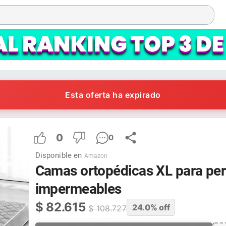
Esta oferta ha expirado
0
0
Disponible en
Amazon
Camas ortopédicas XL para per
impermeables
$
82.615
24.0
% off
$
108.727