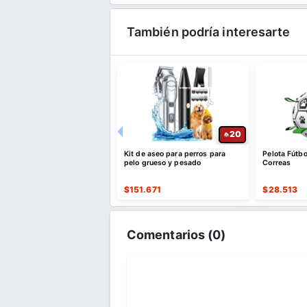
También podría interesarte
22
20
e de Agua de Acero
Kit de aseo para perros para
Pelota Fútb
able 12 L con Filtro
pelo grueso y pesado
Correas
821
$
151.671
$
28.513
Comentarios (
0
)