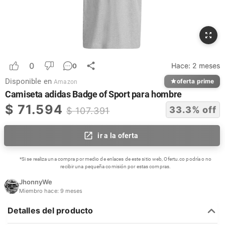
0
Hace:
2 meses
0
Disponible en
oferta prime
Amazon
Camiseta adidas Badge of Sport para hombre
$
71.594
33.3
% off
$
107.391
ir a la oferta
*Si se realiza una compra por medio de enlaces de este sitio web, Ofertu.co podría o no
recibir una pequeña comisión por estas compras.
JhonnyWe
Miembro hace:
9 meses
Detalles del producto