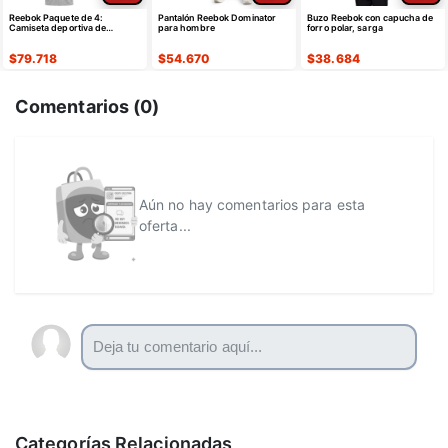
Reebok Paquete de 4:
Pantalón Reebok Dominator
Buzo Reebok con capucha de
Camiseta deportiva de
para hombre
forro polar, sarga
algodón de manga corta para
niños y jóvenes
$
79.718
$
54.670
$
38.684
Comentarios (
0
)
Aún no hay comentarios para esta
oferta...
Categorías Relacionadas