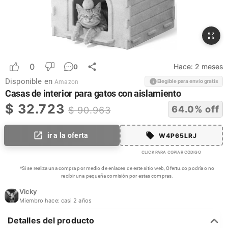
0
Hace:
2 meses
0
Disponible en
Elegible para envío gratis
Amazon
Casas de interior para gatos con aislamiento
$
32.723
64.0
% off
$
90.963
ir a la oferta
W4P65LRJ
CLICK PARA COPIAR CÓDIGO
*Si se realiza una compra por medio de enlaces de este sitio web, Ofertu.co podría o no
recibir una pequeña comisión por estas compras.
Vicky
Miembro hace:
casi 2 años
Detalles del producto