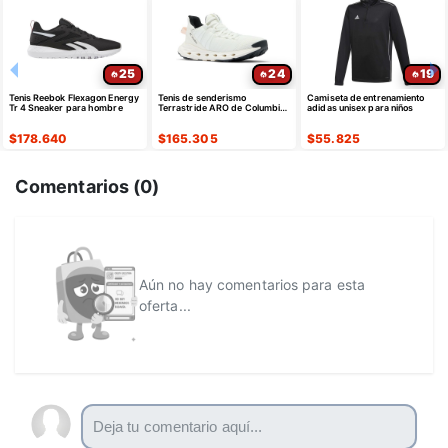
25
24
19
Tenis Reebok Flexagon Energy
Tenis de senderismo
Camiseta de entrenamiento
Tr 4 Sneaker para hombre
Terrastride ARO de Columbia
adidas unisex para niños
para mujer
$
178.640
$
165.305
$
55.825
Comentarios (
0
)
Aún no hay comentarios para esta
oferta...