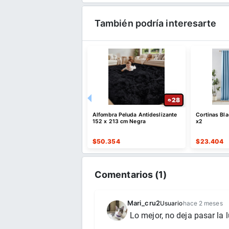
También podría interesarte
50
28
a corrediza para puerta de
Alfombra Peluda Antideslizante
Cortinas Bl
84 pulgadas, pantalla
152 x 213 cm Negra
x2
tica de 74 x 86 pulgadas
317
$
50.354
$
23.404
Comentarios (
1
)
Mari_cru2
Usuario
hace 2 meses
Lo mejor, no deja pasar la l