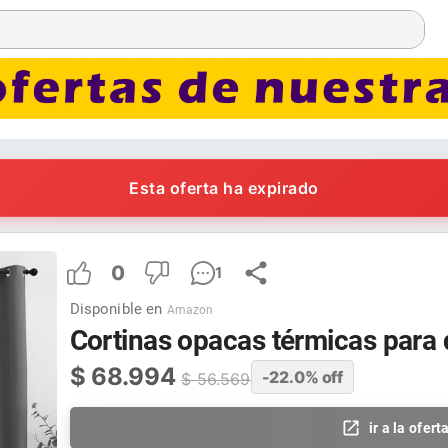
Esta oferta ha expirado
0
1
Disponible en
Amazon
Cortinas opacas térmicas para 
$
68.994
-22.0
% off
$
56.569
ir a la ofert