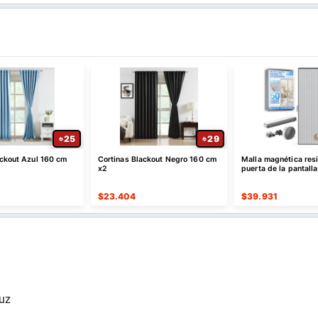
25
29
ackout Azul 160 cm
Cortinas Blackout Negro 160 cm
Malla magnética resi
x2
puerta de la pantalla
$
23.404
$
39.931
uz 