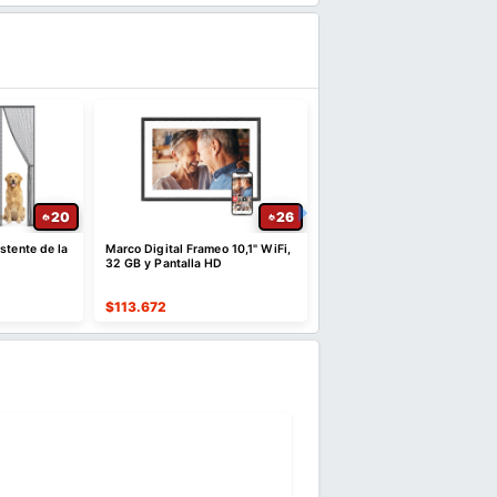
20
26
stente de la
Marco Digital Frameo 10,1" WiFi,
Cortinas Blackout de Terci
32 GB y Pantalla HD
132 x 213 cm x2
$
113.672
$
61.021