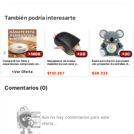
También podría interesarte
1600
20
20
Comparte tus fotos y
Masajeador de manos
Koala para dormir para bebé
experiencias comprando en
inalámbrico con calor y
con proyector de estrellas de
linea
compresión para artritis
luz nocturna
Ver Oferta
$
110.267
$
38.333
Comentarios (
0
)
Aún no hay comentarios para esta
oferta...