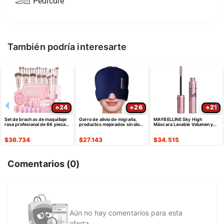
🦶🏻 Pedicure
También podría interesarte
24
26
21
Set de brochas de maquillaje
Gorro de alivio de migraña,
MAYBELLINE Sky High
rosa profesional de 66 piezas
productos mejorados sin olor
Máscara Lavable Volumen y
con estuche sintético premium
de máscara gorro
Alargamiento
$
36.734
$
27.143
$
34.515
Comentarios (
0
)
Aún no hay comentarios para esta
oferta...