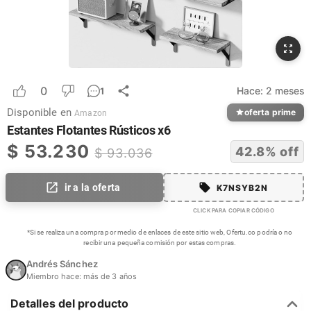
0
Hace:
2 meses
1
Disponible en
oferta prime
Amazon
Estantes Flotantes Rústicos x6
$
53.230
42.8
% off
$
93.036
ir a la oferta
K7NSYB2N
CLICK PARA COPIAR CÓDIGO
*Si se realiza una compra por medio de enlaces de este sitio web, Ofertu.co podría o no
recibir una pequeña comisión por estas compras.
Andrés Sánchez
Miembro hace:
más de 3 años
Detalles del producto