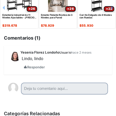
26
26
22
Estantería Industrial de 11
Estante Flotante Rústico de 3
Carrito Delgado de 4 Niveles
Niveles Ajustables - ¡PRECIO
Niveles para Pared
con Ruedas
FINAL EN EL CARRITO!
$
319.678
$
78.929
$
55.930
Comentarios (
1
)
Yesenia Florez Londoño
Usuario
hace 2 meses
Lindo, lindo
Responder
Categorías Relacionadas