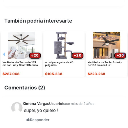
También podría interesarte
20
20
20
Ventilador de Techo de 183
árbol para gatos de 45
Ventilador de Techo Exterior
cm con Luz y Control Remoto
pulgadas
de 132 cm con Luz
$
287.068
$
105.238
$
223.268
Comentarios (
2
)
Ximena Vargas
Usuario
hace más de 2 años
super, yo quiero !
Responder