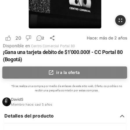
20
Hace:
más de 2 años
2
Disponible en
Centro Comercial Portal 80
¡Gana una tarjeta debito de $1'000.000! - CC Portal 80
(Bogotá)
ir a la oferta
*Si se realiza una compra por medio de enlaces de este sitio web, Ofertu.co podría o no
recibir una pequeña comisión por estas compras.
DavidS
Miembro hace:
casi 5 años
Detalles del producto