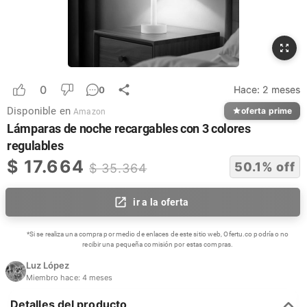
0
Hace:
2 meses
0
Disponible en
oferta prime
Amazon
Lámparas de noche recargables con 3 colores
regulables
$
17.664
50.1
% off
$
35.364
ir a la oferta
*Si se realiza una compra por medio de enlaces de este sitio web, Ofertu.co podría o no
recibir una pequeña comisión por estas compras.
Luz López
Miembro hace:
4 meses
Detalles del producto