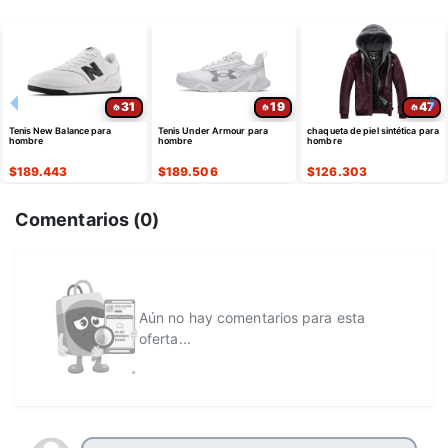
31
19
47
Tenis New Balance para
Tenis Under Armour para
chaqueta de piel sintética para
hombre
hombre
hombre
$
189.443
$
189.506
$
126.303
Comentarios (
0
)
Aún no hay comentarios para esta
oferta...