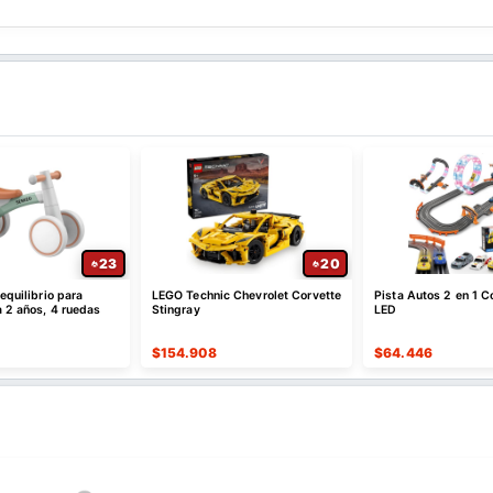
23
20
 equilibrio para
LEGO Technic Chevrolet Corvette
Pista Autos 2 en 1 C
 2 años, 4 ruedas
Stingray
LED
$
154.908
$
64.446