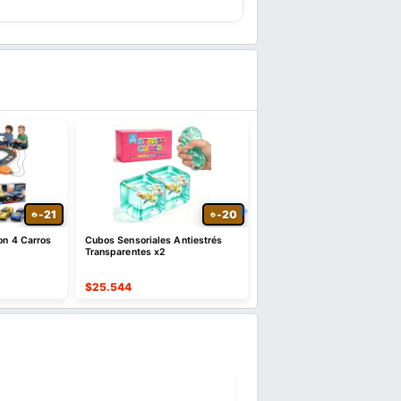
-21
-20
on 4 Carros
Cubos Sensoriales Antiestrés
Funko Pop Marvel Sabretoo
Transparentes x2
del Apocalipsis con Cómic
$
25.544
$
19.961