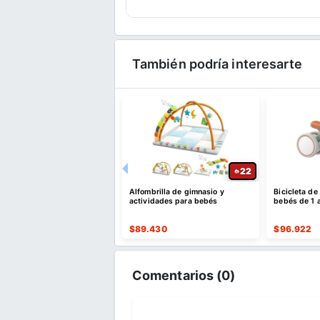
También podría interesarte
24
22
tes de dinosaurio con
Alfombrilla de gimnasio y
Bicicleta de
ol remoto para niños
actividades para bebés
bebés de 1 a
924
$
89.430
$
96.922
Comentarios (
0
)