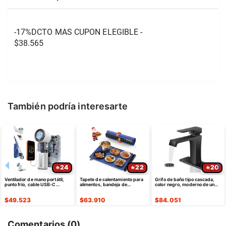
-17%DCTO MAS CUPON ELEGIBLE - 
$38.565
También podría interesarte
24
22
20
Ventilador de mano portátil,
Tapete de calentamiento para
Grifo de baño tipo cascada,
punto frío, cable USB-C
alimentos, bandeja de
color negro, moderno de un
retráctil
calentamiento eléctrica de
solo agujero
silicona
$
49.523
$
63.910
$
84.051
Comentarios (
0
)