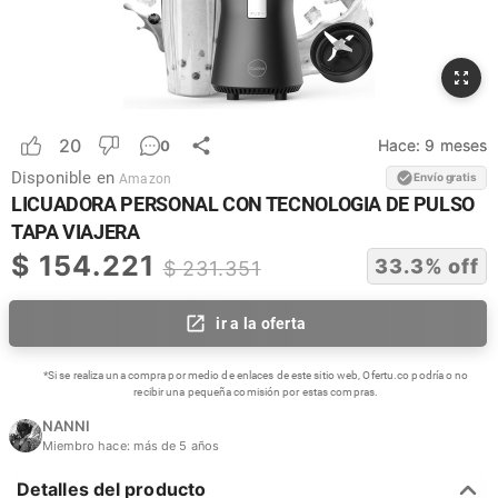
20
Hace:
9 meses
0
Disponible en
Envío gratis
Amazon
LICUADORA PERSONAL CON TECNOLOGIA DE PULSO
TAPA VIAJERA
$
154.221
33.3
% off
$
231.351
ir a la oferta
*Si se realiza una compra por medio de enlaces de este sitio web, Ofertu.co podría o no
recibir una pequeña comisión por estas compras.
NANNI
Miembro hace:
más de 5 años
Detalles del producto