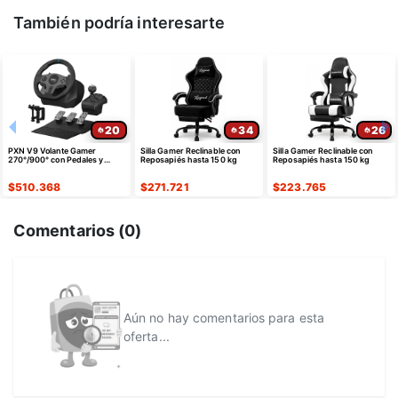
También podría interesarte
20
34
26
PXN V9 Volante Gamer
Silla Gamer Reclinable con
Silla Gamer Reclinable con
270°/900° con Pedales y
Reposapiés hasta 150 kg
Reposapiés hasta 150 kg
Palanca
$
510.368
$
271.721
$
223.765
Comentarios (
0
)
Aún no hay comentarios para esta
oferta...