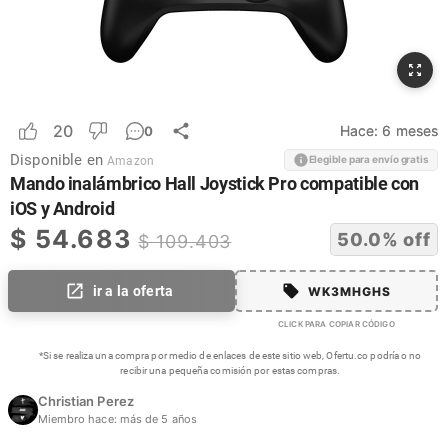
20
Hace:
6 meses
0
Disponible en
Elegible para envío gratis
Amazon
Mando inalámbrico Hall Joystick Pro compatible con
iOS y Android
$
54.683
50.0
% off
$
109.403
ir a la oferta
WK3MHGHS
CLICK PARA COPIAR CÓDIGO
*Si se realiza una compra por medio de enlaces de este sitio web, Ofertu.co podría o no
recibir una pequeña comisión por estas compras.
Christian Perez
Miembro hace:
más de 5 años