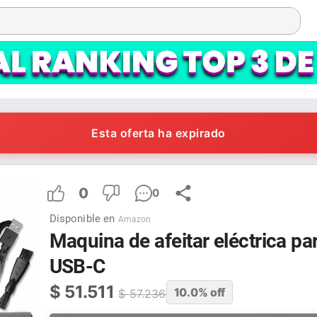
Esta oferta ha expirado
0
0
Disponible en
Amazon
Maquina de afeitar eléctrica p
USB-C
$
51.511
10.0
% off
$
57.236