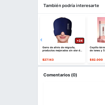
También podría interesarte
24
24
e brochas de maquillaje
Gorro de alivio de migraña,
Cepillo térm
profesional de 66 piezas
productos mejorados sin olor de
de iones y 
stuche sintético premium
máscara gorro
734
$
27.143
$
82.000
Comentarios (
0
)