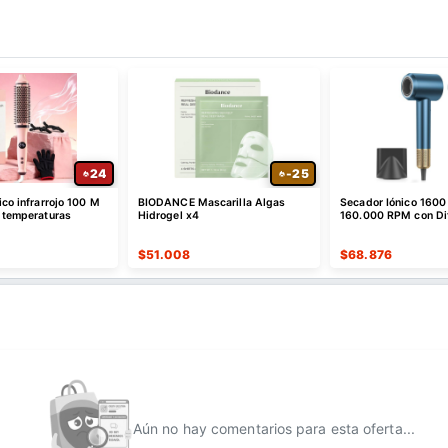
24
-25
ico infrarrojo 100 M
BIODANCE Mascarilla Algas
Secador Iónico 160
5 temperaturas
Hidrogel x4
160.000 RPM con Di
$
51.008
$
68.876
Aún no hay comentarios para esta oferta...