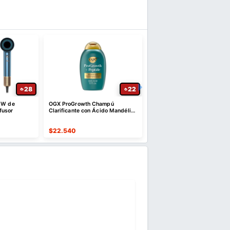
28
22
0 W de
OGX ProGrowth Champú
Paquetes de 30 electrolito
fusor
Clarificante con Ácido Mandélico
polvo sin azúcar
385 ml
$
22.540
$
60.712