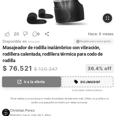
20
Hace:
6 meses
0
Disponible en
Elegible para envío gratis
Amazon
Masajeador de rodilla inalámbrico con vibración,
rodillera calentada, rodillera térmica para codo de
rodilla
$
76.521
36.4
% off
$
120.347
ir a la oferta
DCJMUDSF
CLICK PARA COPIAR CÓDIGO
*Si se realiza una compra por medio de enlaces de este sitio web, Ofertu.co podría o no
recibir una pequeña comisión por estas compras.
Christian Perez
Miembro hace:
más de 5 años