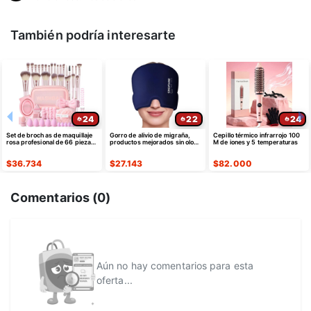
También podría interesarte
24
22
24
Set de brochas de maquillaje
Gorro de alivio de migraña,
Cepillo térmico infrarrojo 100
rosa profesional de 66 piezas
productos mejorados sin olor
M de iones y 5 temperaturas
con estuche sintético premium
de máscara gorro
$
36.734
$
27.143
$
82.000
Comentarios (
0
)
Aún no hay comentarios para esta
oferta...