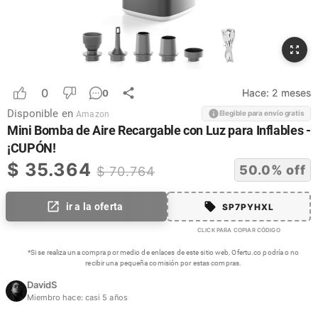
0
Hace:
2 meses
0
Disponible en
Elegible para envío gratis
Amazon
Mini Bomba de Aire Recargable con Luz para Inflables -
¡CUPÓN!
$
35.364
50.0
% off
$
70.764
ir a la oferta
SP7PYHXL
CLICK PARA COPIAR CÓDIGO
*Si se realiza una compra por medio de enlaces de este sitio web, Ofertu.co podría o no
recibir una pequeña comisión por estas compras.
DavidS
Miembro hace:
casi 5 años