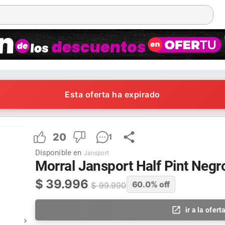
Esta oferta ha expirado
20
1
Disponible en
Jansport
Morral Jansport Half Pint Negr
$
39.996
60.0
% off
$
99.990
ir a la ofert