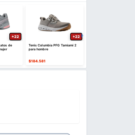
22
22
atos de
Tenis Columbia PFG Tamiami 2
Chaqueta Puffer para Muje
mujer
para hombre
Cuello de Piel Sintética
$
184.581
$
64.884