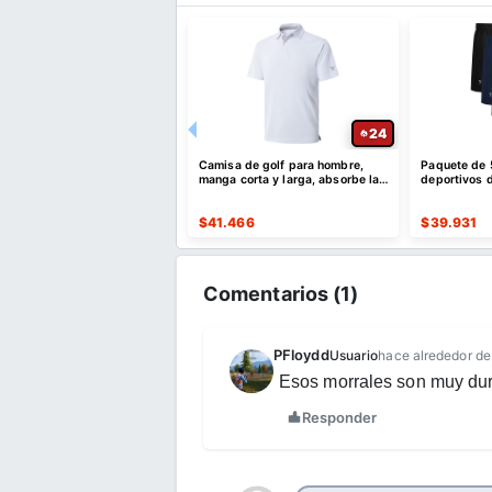
28
24
lones deportivos para
Camisa de golf para hombre,
Paquete de 
con bolsillos
manga corta y larga, absorbe la
deportivos d
humedad
de secado r
515
$
41.466
$
39.931
Comentarios (
1
)
PFloydd
Usuario
hace alrededor de
Esos morrales son muy du
Responder