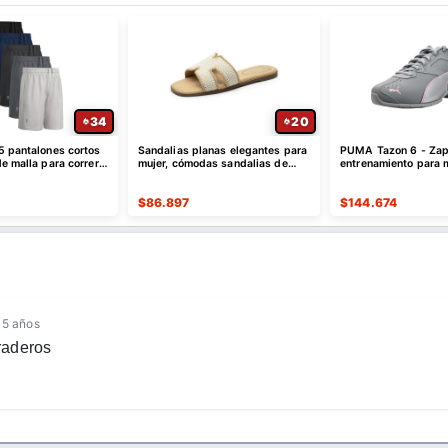
34
20
5 pantalones cortos
Sandalias planas elegantes para
PUMA Tazon 6 - Zap
e malla para correr,
mujer, cómodas sandalias de
entrenamiento para 
ápido
cuero sin cordones
$
86.897
$
144.674
 5 años
raderos