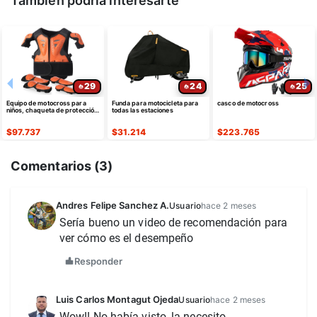
También podría interesarte
29
24
25
Equipo de motocross para
Funda para motocicleta para
casco de motocross
niños, chaqueta de protección
todas las estaciones
completa
$
97.737
$
31.214
$
223.765
Comentarios (
3
)
Andres Felipe Sanchez A.
Usuario
hace 2 meses
Sería bueno un video de recomendación para 
ver cómo es el desempeño
Responder
Luis Carlos Montagut Ojeda
Usuario
hace 2 meses
Wow!! No había visto, la necesito….