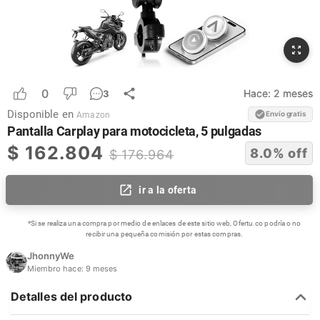
0
Hace:
2 meses
3
Disponible en
Envío gratis
Amazon
Pantalla Carplay para motocicleta, 5 pulgadas
$
162.804
8.0
% off
$
176.964
ir a la oferta
*Si se realiza una compra por medio de enlaces de este sitio web, Ofertu.co podría o no
recibir una pequeña comisión por estas compras.
JhonnyWe
Miembro hace:
9 meses
Detalles del producto