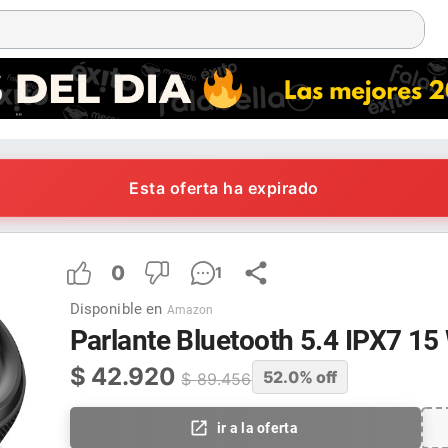
Esta oferta ha expirado
0
1
Disponible en
Amazon
Parlante Bluetooth 5.4 IPX7 15
$
42.920
52.0
% off
$
89.456
ir a la oferta