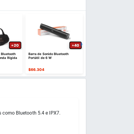
20
40
 Bluetooth
Barra de Sonido Bluetooth
Monster S310 Altavoz Blue
unda Rígida
Portátil de 6 W
30 W IPX6 con 24 Horas
$
66.304
$
62.688
 como Bluetooth 5.4 e IPX7. 