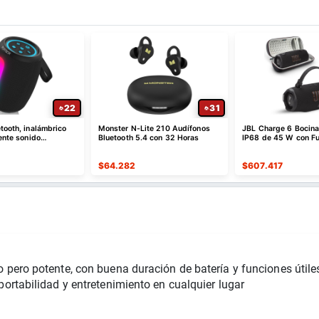
22
31
tooth, inalámbrico
Monster N-Lite 210 Audífonos
JBL Charge 6 Bocina
tente sonido
Bluetooth 5.4 con 32 Horas
IP68 de 45 W con F
odos de luz
$
64.282
$
607.417
 pero potente, con buena duración de batería y funciones útiles
ortabilidad y entretenimiento en cualquier lugar