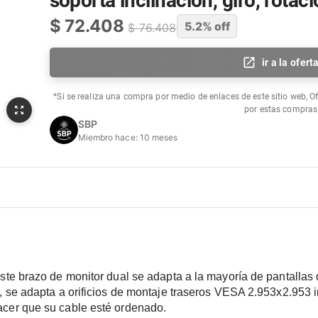
soporta inclinación, giro, rotac
$
72.408
5.2
% off
$
76.408
ir a la ofert
*Si se realiza una compra por medio de enlaces de este sitio web, O
por estas compras
SBP
Miembro hace:
10 meses
este brazo de monitor dual se adapta a la mayoría de pantallas
, se adapta a orificios de montaje traseros VESA 2.953x2.953 in
acer que su cable esté ordenado.