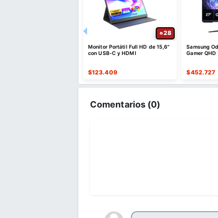
28
28
r Portátil Full HD de 15,6
Monitor Portátil Full HD de 15,6"
Samsung Od
das y 580 g
con USB-C y HDMI
Gamer QHD 
Pulgadas
.810
$
123.409
$
452.727
Comentarios (
0
)