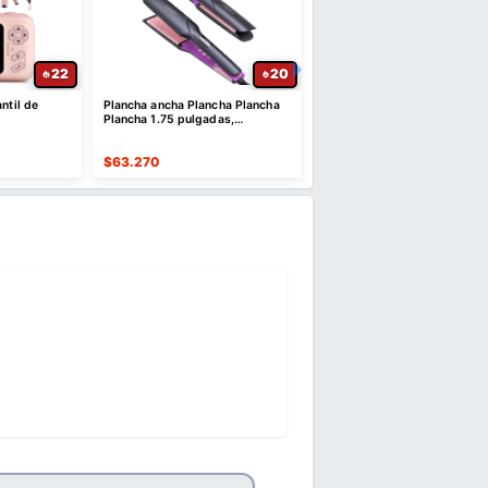
22
20
ntil de
Plancha ancha Plancha Plancha
Kit de blanqueamiento de
Plancha 1.75 pulgadas,
dientes con bandeja de lu
Estilizador profesional de salón
para dientes sensibles
$
63.270
$
31.939