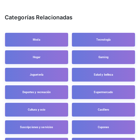
Categorías Relacionadas
Moda
Tecnología
Hogar
Gaming
Juguetería
Salud y belleza
Deportes y recreación
Supermercado
Cultura y ocio
Casillero
Suscripciones y servicios
Cupones