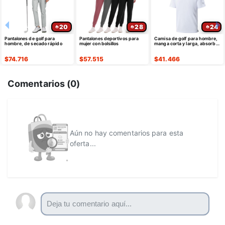
20
28
24
Pantalones de golf para
Pantalones deportivos para
Camisa de golf para hombre,
hombre, de secado rápido
mujer con bolsillos
manga corta y larga, absorbe
la humedad
$
74.716
$
57.515
$
41.466
Comentarios (
0
)
Aún no hay comentarios para esta
oferta...