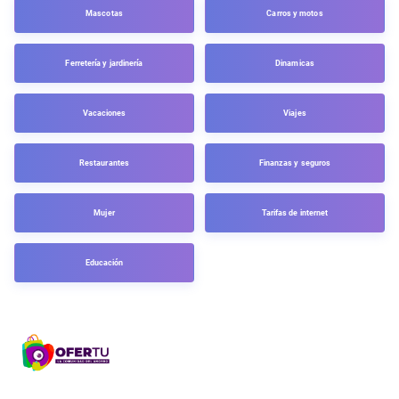
Mascotas
Carros y motos
Ferretería y jardinería
Dinamicas
Vacaciones
Viajes
Restaurantes
Finanzas y seguros
Mujer
Tarifas de internet
Educación