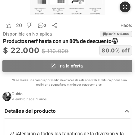
20
Hace:
0
Disponible en
No aplica
Envío: $
15.000
Productos nerf hasta con un 80% de descuento 🤯
$
22.000
80.0
% off
$
110.000
ir a la oferta
*Si se realiza una compra por medio de enlaces de este sitio web, Ofertu.co podría o no
recibir una pequeña comisión por estas compras.
Guido
Miembro hace:
3 años
Detalles del producto
🎉 ¡Atención a todos los fanáticos de la diversión y la 