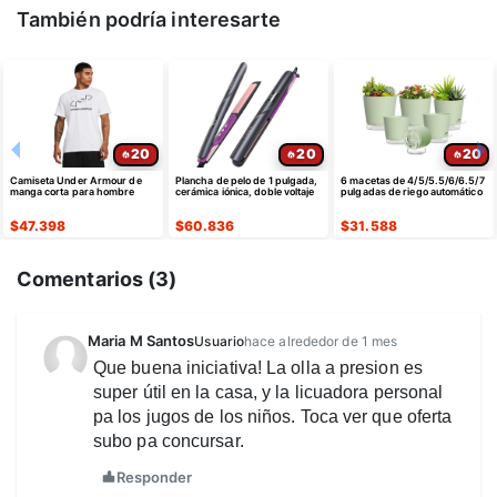
También podría interesarte
20
20
20
Camiseta Under Armour de
Plancha de pelo de 1 pulgada,
6 macetas de 4/5/5.5/6/6.5/7
manga corta para hombre
cerámica iónica, doble voltaje
pulgadas de riego automático
$
47.398
$
60.836
$
31.588
Comentarios (
3
)
Maria M Santos
Usuario
hace alrededor de 1 mes
Que buena iniciativa! La olla a presion es
super útil en la casa, y la licuadora personal
pa los jugos de los niños. Toca ver que oferta
subo pa concursar.
Responder