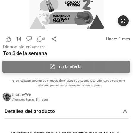
14
Hace:
1 mes
3
Disponible en
Amazon
Top 3 de la semana
ir a la oferta
*Si se realiza una compra por medio de enlaces de este sitio web, Ofertu.co podría o no
recibir una pequeña comisión por estas compras.
JhonnyWe
Miembro hace:
9 meses
Detalles del producto