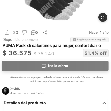
20
Hace:
1 año
0
Disponible en
Elegible para envío gratis
Amazon
PUMA Pack x6 calcetines para mujer, confort diario
$
36.575
51.4
% off
$
75.240
ir a la oferta
*Si se realiza una compra por medio de enlaces de este sitio web, Ofertu.co podría o no
recibir una pequeña comisión por estas compras.
DavidS
Miembro hace:
casi 5 años
Detalles del producto