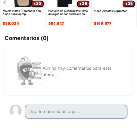
20
26
25
Maleta PUMA Contender con
Paquete de 4 camisetas Puma
Puma Zapatos Replicatch
funda para laptop
de algodón con cuello redondo
y manga corta para hombre
$
86.024
$
64.647
$
166.677
Comentarios (
0
)
Aún no hay comentarios para esta
oferta...