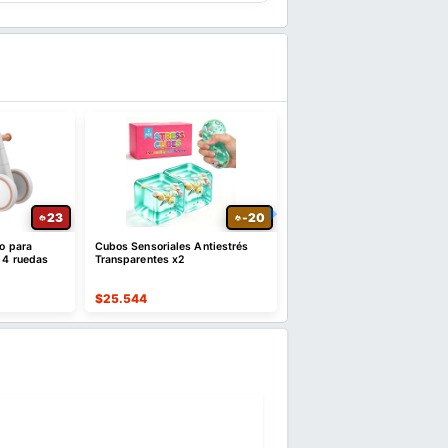
23
-20
io para
Cubos Sensoriales Antiestrés
Pista Autos 2 en 1 Con 4 C
 4 ruedas
Transparentes x2
LED
$
25.544
$
64.446