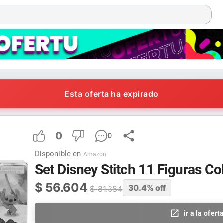
Esta oferta ha expirado
0
0
Disponible en
Amazon
Set Disney Stitch 11 Figuras C
$
56.604
30.4
% off
$
81.384
ir a la ofert