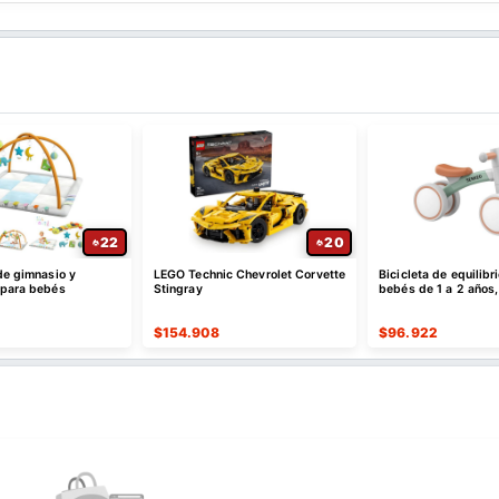
22
20
de gimnasio y
LEGO Technic Chevrolet Corvette
Bicicleta de equilibr
 para bebés
Stingray
bebés de 1 a 2 años,
$
154.908
$
96.922