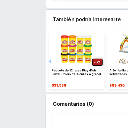
También podría interesarte
26
21
tes de dinosaurio con
Paquete de 12 latas Play-Doh
Alfombrilla 
ol remoto para niños
Jewel Colors de 4 onzas a granel
actividades
924
$
31.588
$
89.430
Comentarios (
0
)