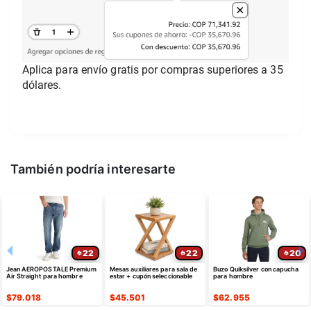
Aplica para envío gratis por compras superiores a 35 
dólares.
También podría interesarte
22
22
20
Jean AEROPOSTALE Premium
Mesas auxiliares para sala de
Buzo Quiksilver con capucha
Air Straight para hombre
estar + cupón seleccionable
para hombre
$
79.018
$
45.501
$
62.955