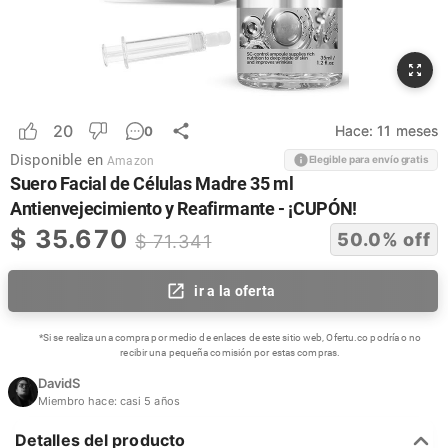
20
Hace:
11 meses
0
Disponible en
Elegible para envío gratis
Amazon
Suero Facial de Células Madre 35 ml
Antienvejecimiento y Reafirmante - ¡CUPÓN!
$
35.670
50.0
% off
$
71.341
ir a la oferta
*Si se realiza una compra por medio de enlaces de este sitio web, Ofertu.co podría o no
recibir una pequeña comisión por estas compras.
DavidS
Miembro hace:
casi 5 años
Detalles del producto