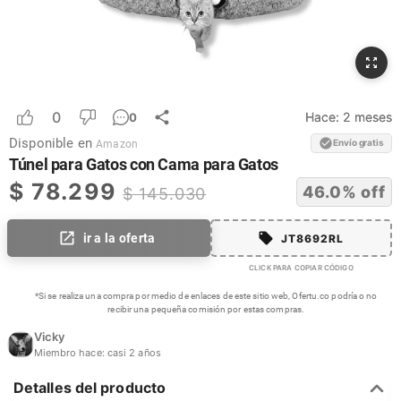
0
Hace:
2 meses
0
Disponible en
Envío gratis
Amazon
Túnel para Gatos con Cama para Gatos
$
78.299
46.0
% off
$
145.030
ir a la oferta
JT8692RL
CLICK PARA COPIAR CÓDIGO
*Si se realiza una compra por medio de enlaces de este sitio web, Ofertu.co podría o no
recibir una pequeña comisión por estas compras.
Vicky
Miembro hace:
casi 2 años
Detalles del producto