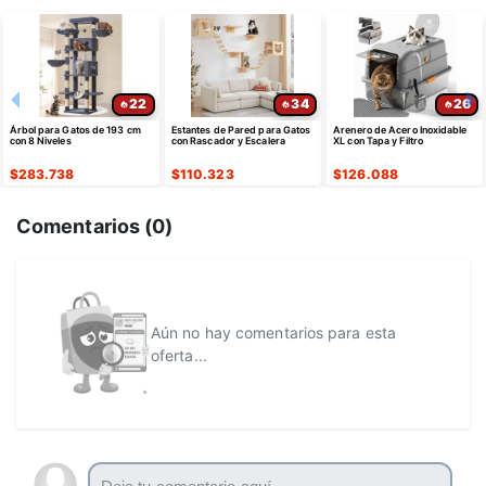
22
34
26
Árbol para Gatos de 193 cm
Estantes de Pared para Gatos
Arenero de Acero Inoxidable
con 8 Niveles
con Rascador y Escalera
XL con Tapa y Filtro
$
283.738
$
110.323
$
126.088
Comentarios (
0
)
Aún no hay comentarios para esta
oferta...