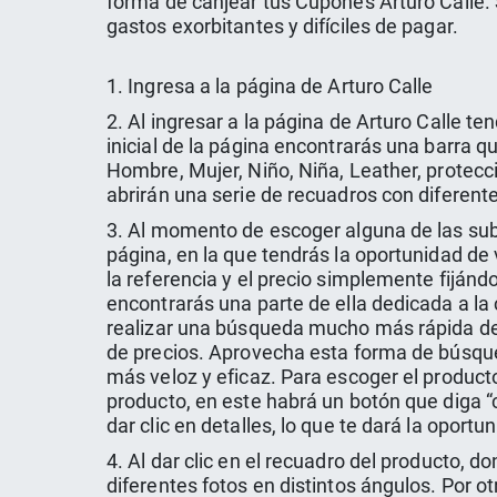
forma de canjear tus Cupones Arturo Calle. S
gastos exorbitantes y difíciles de pagar.
1. Ingresa a la página de Arturo Calle
2. Al ingresar a la página de Arturo Calle t
inicial de la página encontrarás una barra q
Hombre, Mujer, Niño, Niña, Leather, protecció
abrirán una serie de recuadros con diferen
3. Al momento de escoger alguna de las sub
página, en la que tendrás la oportunidad de
la referencia y el precio simplemente fiján
encontrarás una parte de ella dedicada a la 
realizar una búsqueda mucho más rápida de ca
de precios. Aprovecha esta forma de búsqu
más veloz y eficaz. Para escoger el product
producto, en este habrá un botón que diga “
dar clic en detalles, lo que te dará la oport
4. Al dar clic en el recuadro del producto, d
diferentes fotos en distintos ángulos. Por ot