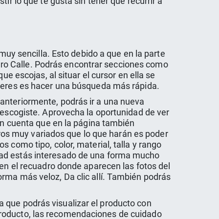
ir lo que te gusta sin tener que recurrir a
 muy sencilla. Esto debido a que en la parte
rturo Calle. Podrás encontrar secciones como
e escojas, al situar el cursor en ella se
uieres es hacer una búsqueda más rápida.
anteriormente, podrás ir a una nueva
 escogiste. Aprovecha la oportunidad de ver
 en cuenta que en la página también
ltros muy variados que lo que harán es poder
 como tipo, color, material, talla y rango
dad estás interesado de una forma mucho
 en el recuadro donde aparecen las fotos del
rma más veloz, Da clic allí. También podrás
 la que podrás visualizar el producto con
el producto, las recomendaciones de cuidado