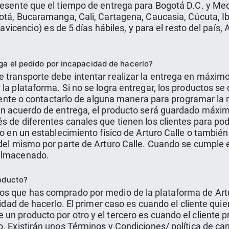
esente que el tiempo de entrega para Bogotá D.C. y Medel
gotá, Bucaramanga, Cali, Cartagena, Caucasia, Cúcuta, Ib
lavicencio) es de 5 días hábiles, y para el resto del país,
ga el pedido por incapacidad de hacerlo?
 transporte debe intentar realizar la entrega en máximo
la plataforma. Si no se logra entregar, los productos se 
cliente o contactarlo de alguna manera para programar la 
un acuerdo de entrega, el producto será guardado máxim
s de diferentes canales que tienen los clientes para pod
to en un establecimiento físico de Arturo Calle o tambié
o del mismo por parte de Arturo Calle. Cuando se cumple
 almacenado.
roducto?
os que has comprado por medio de la plataforma de Artu
sidad de hacerlo. El primer caso es cuando el cliente quie
un producto por otro y el tercero es cuando el cliente 
o. Existirán unos Términos y Condiciones/ política de ca