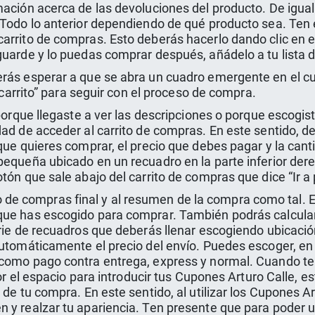
mación acerca de las devoluciones del producto. De igual
 Todo lo anterior dependiendo de qué producto sea. Ten 
arrito de compras. Esto deberás hacerlo dando clic en el
guarde y lo puedas comprar después, añádelo a tu lista 
rás esperar a que se abra un cuadro emergente en el cua
l carrito” para seguir con el proceso de compra.
 porque llegaste a ver las descripciones o porque escogis
ad de acceder al carrito de compras. En este sentido, d
e
 que quieres comprar, el precio que debes pagar y la can
pequeña ubicado en un recuadro en la parte inferior dere
tón que sale abajo del carrito de compras que dice “Ir a 
rrito de compras final y al resumen de la compra como tal.
ue has escogido para comprar. También podrás calcular lo
erie de recuadros que deberás llenar escogiendo ubicació
automáticamente el precio del envío. Puedes escoger, en 
 como pago contra entrega, express y normal. Cuando te
ior el espacio para introducir tus Cupones Arturo Calle, 
 de tu compra. En este sentido, al utilizar los Cupones A
 y realzar tu apariencia. Ten presente que para poder u