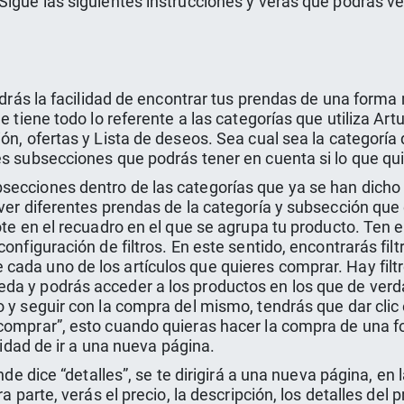
igue las siguientes instrucciones y verás que podrás vest
endrás la facilidad de encontrar tus prendas de una forma
ue tiene todo lo referente a las categorías que utiliza A
n, ofertas y Lista de deseos. Sea cual sea la categoría qu
tes subsecciones que podrás tener en cuenta si lo que q
secciones dentro de las categorías que ya se han dicho 
 ver diferentes prendas de la categoría y subsección que
dote en el recuadro en el que se agrupa tu producto. Ten
configuración de filtros. En este sentido, encontrarás fi
da uno de los artículos que quieres comprar. Hay filtros
eda y podrás acceder a los productos en los que de ver
o y seguir con la compra del mismo, tendrás que dar clic
comprar”, esto cuando quieras hacer la compra de una fo
unidad de ir a una nueva página.
onde dice “detalles”, se te dirigirá a una nueva página, en
ra parte, verás el precio, la descripción, los detalles d