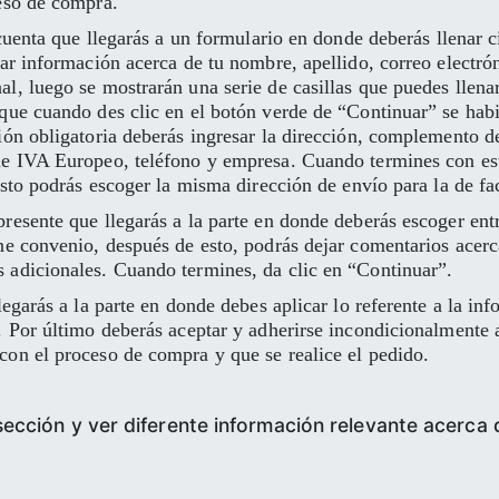
ceso de compra.
 cuenta que llegarás a un formulario en donde deberás llenar c
dar información acerca de tu nombre, apellido, correo electró
l, luego se mostrarán una serie de casillas que puedes llen
 que cuando des clic en el botón verde de “Continuar” se hab
ión obligatoria deberás ingresar la dirección, complemento de
de IVA Europeo, teléfono y empresa. Cuando termines con est
 esto podrás escoger la misma dirección de envío para la de f
resente que llegarás a la parte en donde deberás escoger entr
ne convenio, después de esto, podrás dejar comentarios acerca
 adicionales. Cuando termines, da clic en “Continuar”.
legarás a la parte en donde debes aplicar lo referente a la i
. Por último deberás aceptar y adherirse incondicionalmente a
con el proceso de compra y que se realice el pedido.
sección y ver diferente información relevante acerca