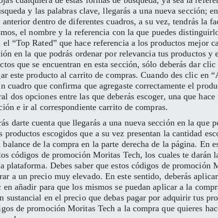
as cualquiera de estas formas de búsqueda, ya sea la referen
búsqueda y las palabras clave, llegarás a una nueva sección; en
 anterior dentro de diferentes cuadros, a su vez, tendrás la f
ismos, el nombre y la referencia con la que puedes distinguirlo
 el “Top Rated” que hace referencia a los productos mejor cal
cción en la que podrás ordenar por relevancia tus productos 
ctos que se encuentran en esta sección, sólo deberás dar clic
gar este producto al carrito de compras. Cuando des clic en “A
un cuadro que confirma que agregaste correctamente el produc
l dos opciones entre las que deberás escoger, una que hace r
ción e ir al correspondiente carrito de compras.
s darte cuenta que llegarás a una nueva sección en la que po
 productos escogidos que a su vez presentan la cantidad escog
balance de la compra en la parte derecha de la página. En es
 los códigos de promoción Moritas Tech, los cuales te darán 
 la plataforma. Debes saber que estos códigos de promoción M
ar a un precio muy elevado. En este sentido, deberás aplicar
ic en añadir para que los mismos se puedan aplicar a la comp
 sustancial en el precio que debas pagar por adquirir tus pr
igos de promoción Moritas Tech a la compra que quieres hace