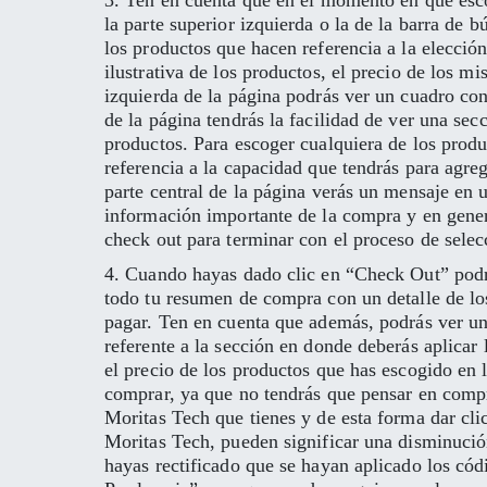
3. Ten en cuenta que en el momento en que escoj
la parte superior izquierda o la de la barra de 
los productos que hacen referencia a la elección
ilustrativa de los productos, el precio de los m
izquierda de la página podrás ver un cuadro con
de la página tendrás la facilidad de ver una se
productos. Para escoger cualquiera de los produ
referencia a la capacidad que tendrás para agre
parte central de la página verás un mensaje en 
información importante de la compra y en genera
check out para terminar con el proceso de selec
4. Cuando hayas dado clic en “Check Out” podrá
todo tu resumen de compra con un detalle de los
pagar. Ten en cuenta que además, podrás ver un 
referente a la sección en donde deberás aplicar
el precio de los productos que has escogido en
comprar, ya que no tendrás que pensar en compr
Moritas Tech que tienes y de esta forma dar cl
Moritas Tech, pueden significar una disminución
hayas rectificado que se hayan aplicado los cód