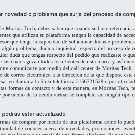
r novedad o problema que surja del proceso de comp
 Moritas Tech, debes saber que cuando se hace referencia a la
entes que utilizan su plataforma tengan la capacidad de acce
 asesor que tenga la capacidad de solucionar dudas o problema
s algún problema, duda o inquietud respecto del proceso de 
ier duda que tengas respecto del pedido que realizaste o que 
de las cuales gozan todos los clientes de esta marca y así enc
entre comunicarte por medio del call center de Moritas Tech, 
o de correo electrónico a la dirección de la que dispone est
sar en llamar a la línea telefónica 3166721528 o por otro lado
as formas de contacto y de esta manera, en Moritas Tech, te
r por medio de la tienda virtual se complete sin ningún tipo 
, podrás estar actualizado
ormas de comprar por medio de una plataforma como lo puede s
portunidad de conocer acerca de novedades, promociones, eve