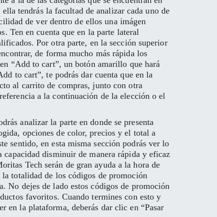
te a la de las categorías que se encuentran en
 ella tendrás la facultad de analizar cada uno de
acilidad de ver dentro de ellos una imágen
s. Ten en cuenta que en la parte lateral
ificados. Por otra parte, en la sección superior
y encontrar, de forma mucho más rápida los
 en “Add to cart”, un botón amarillo que hará
dd to cart”, te podrás dar cuenta que en la
to al carrito de compras, junto con otra
eferencia a la continuación de la elección o el
drás analizar la parte en donde se presenta
ida, opciones de color, precios y el total a
te sentido, en esta misma sección podrás ver lo
la capacidad disminuir de manera rápida y eficaz
oritas Tech serán de gran ayuda a la hora de
 la totalidad de los códigos de promoción
ra. No dejes de lado estos códigos de promoción
oductos favoritos. Cuando termines con esto y
r en la plataforma, deberás dar clic en “Pasar