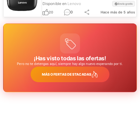
Disponible en
Lenovo
Envío gratis
0
20
Hace más de 5 años
¡Has visto todas las ofertas!
Pero no te detengas aquí, siempre hay algo nuevo esperando por ti.
MÁS OFERTAS DESTACADAS