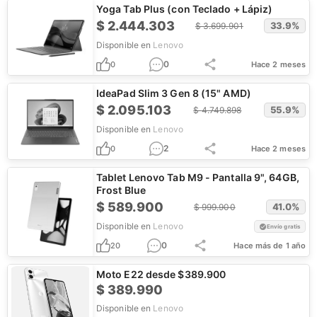
Yoga Tab Plus (con Teclado + Lápiz)
$
2.444.303
33.9
%
$
3.699.901
Disponible en
Lenovo
0
0
Hace 2 meses
IdeaPad Slim 3 Gen 8 (15" AMD)
$
2.095.103
55.9
%
$
4.749.898
Disponible en
Lenovo
2
0
Hace 2 meses
Tablet Lenovo Tab M9 - Pantalla 9", 64GB,
Frost Blue
$
589.900
41.0
%
$
999.900
Disponible en
Lenovo
Envío gratis
0
20
Hace más de 1 año
Moto E22 desde $389.900
$
389.990
Disponible en
Lenovo