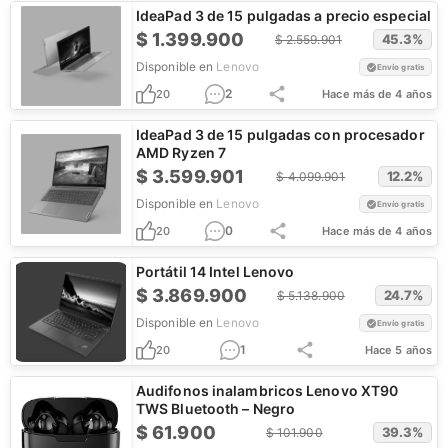
IdeaPad 3 de 15 pulgadas a precio especial
$
1.399.900
45.3
%
$
2.559.901
Disponible en
Lenovo
Envío gratis
2
20
Hace más de 4 años
IdeaPad 3 de 15 pulgadas con procesador
AMD Ryzen 7
$
3.599.901
12.2
%
$
4.099.901
Disponible en
Lenovo
Envío gratis
0
20
Hace más de 4 años
Portátil 14 Intel Lenovo
$
3.869.900
24.7
%
$
5.138.900
Disponible en
Lenovo
Envío gratis
1
20
Hace 5 años
Audifonos inalambricos Lenovo XT90
TWS Bluetooth – Negro
$
61.900
39.3
%
$
101.900