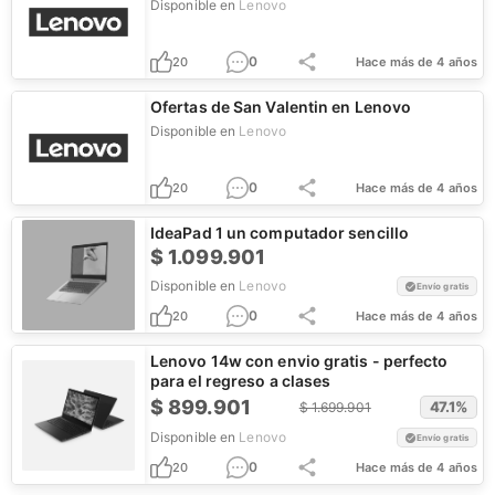
Disponible en
Lenovo
0
20
Hace más de 4 años
Ofertas de San Valentin en Lenovo
Disponible en
Lenovo
0
20
Hace más de 4 años
IdeaPad 1 un computador sencillo
$
1.099.901
Disponible en
Lenovo
Envío gratis
0
20
Hace más de 4 años
Lenovo 14w con envio gratis - perfecto
para el regreso a clases
$
899.901
47.1
%
$
1.699.901
Disponible en
Lenovo
Envío gratis
0
20
Hace más de 4 años