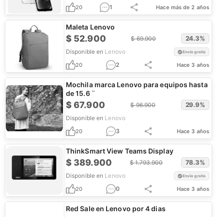
1
20
Hace más de 2 años
Maleta Lenovo
$
52.900
24.3
%
$
69.900
Disponible en
Lenovo
Envío gratis
2
20
Hace 3 años
Mochila marca Lenovo para equipos hasta
de 15.6 ¨
$
67.900
29.9
%
$
96.900
Disponible en
Lenovo
3
20
Hace 3 años
ThinkSmart View Teams Display
$
389.900
78.3
%
$
1.793.900
Disponible en
Lenovo
Envío gratis
0
20
Hace 3 años
Red Sale en Lenovo por 4 dias