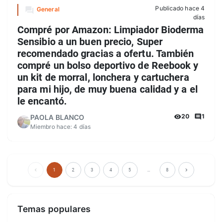
Publicado hace 4
General
días
Compré por Amazon: Limpiador Bioderma
Sensibio a un buen precio, Super
recomendado gracias a ofertu. También
compré un bolso deportivo de Reebook y
un kit de morral, lonchera y cartuchera
para mi hijo, de muy buena calidad y a el
le encantó.
20
1
PAOLA BLANCO
Miembro hace:
4 días
1
2
3
4
5
…
8
Temas populares