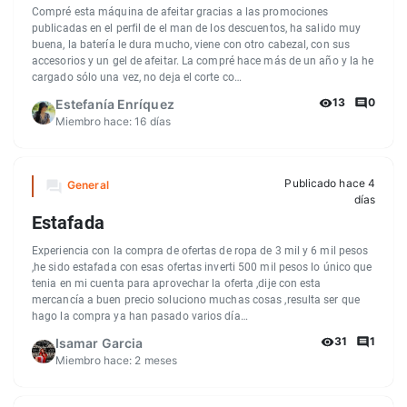
Compré esta máquina de afeitar gracias a las promociones
publicadas en el perfil de el man de los descuentos, ha salido muy
buena, la batería le dura mucho, viene con otro cabezal, con sus
accesorios y un gel de afeitar. La compré hace más de un año y la he
cargado sólo una vez, no deja el corte co…
13
0
Estefanía Enríquez
Miembro hace:
16 días
Publicado hace 4
General
días
Estafada
Experiencia con la compra de ofertas de ropa de 3 mil y 6 mil pesos
,he sido estafada con esas ofertas inverti 500 mil pesos lo único que
tenia en mi cuenta para aprovechar la oferta ,dije con esta
mercancía a buen precio soluciono muchas cosas ,resulta ser que
hago la compra ya han pasado varios día…
31
1
Isamar Garcia
Miembro hace:
2 meses