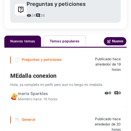
Preguntas y peticiones
24
36
Nuevos temas
Temas populares
Nuevo
Publicado hace
Preguntas y peticiones
alrededor de 19
horas
MEdalla conexion
Hola, ya complete mi perfil pero aun no tengo mi medalla
0
0
maria Sparkles
Miembro hace:
19 horas
Publicado hace
General
alrededor de 20
horas